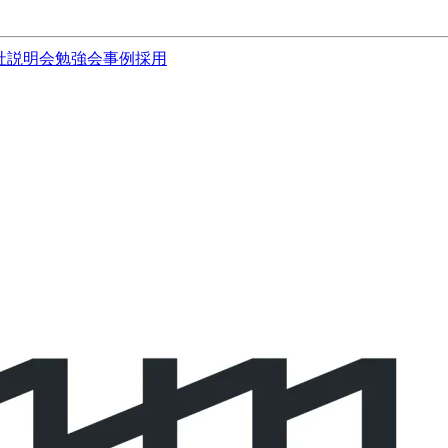
社説明会
勉強会
事例
採用