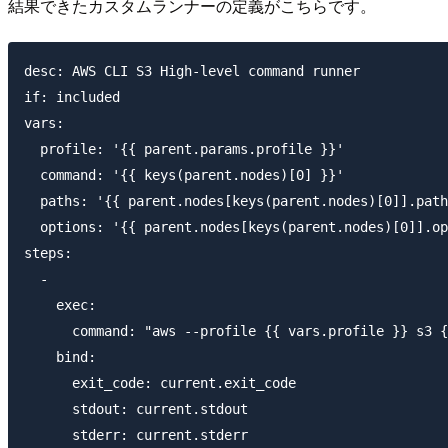
結果できたカスタムランナーの定義がこちらです。
desc: AWS CLI S3 High-level command runner

if: included

vars:

  profile: '{{ parent.params.profile }}'

  command: '{{ keys(parent.nodes)[0] }}'

  paths: '{{ parent.nodes[keys(parent.nodes)[0]].path
  options: '{{ parent.nodes[keys(parent.nodes)[0]].op
steps:

  -

    exec:

      command: "aws --profile {{ vars.profile }} s3 {
    bind:

      exit_code: current.exit_code

      stdout: current.stdout
