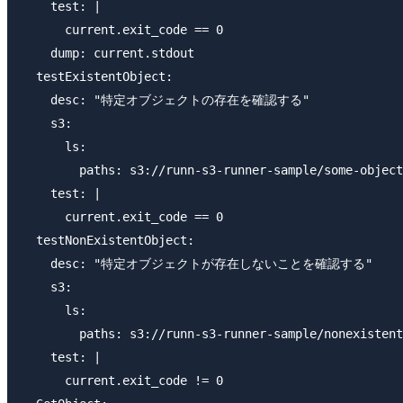
    test: |

      current.exit_code == 0

    dump: current.stdout

  testExistentObject:

    desc: "特定オブジェクトの存在を確認する"

    s3:

      ls:

        paths: s3://runn-s3-runner-sample/some-object
    test: |

      current.exit_code == 0

  testNonExistentObject:

    desc: "特定オブジェクトが存在しないことを確認する"

    s3:

      ls:

        paths: s3://runn-s3-runner-sample/nonexistent
    test: |

      current.exit_code != 0
