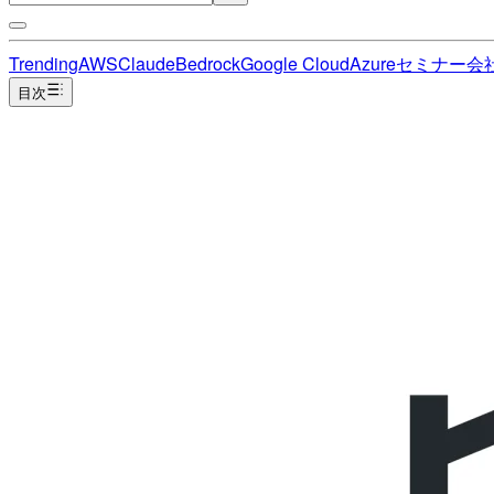
Trending
AWS
Claude
Bedrock
Google Cloud
Azure
セミナー
会
目次