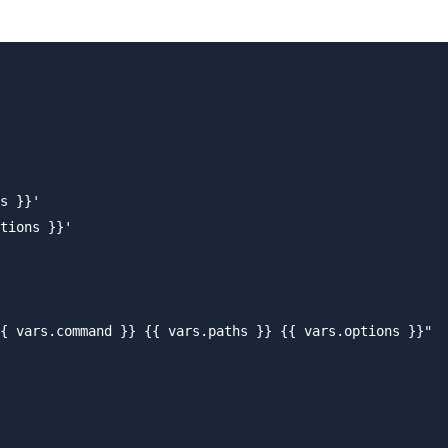
s }}'

tions }}'

{ vars.command }} {{ vars.paths }} {{ vars.options }}"
