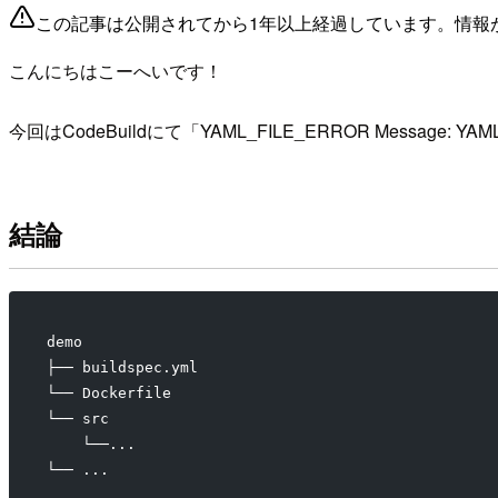
この記事は公開されてから1年以上経過しています。情報
こんにちはこーへいです！
今回はCodeBuildにて「YAML_FILE_ERROR Message: 
結論
demo
├── buildspec.yml
└── Dockerfile
└── src
    └──...
└── ...