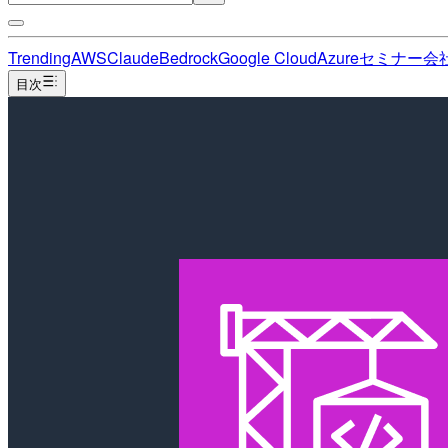
Trending
AWS
Claude
Bedrock
Google Cloud
Azure
セミナー
会
目次