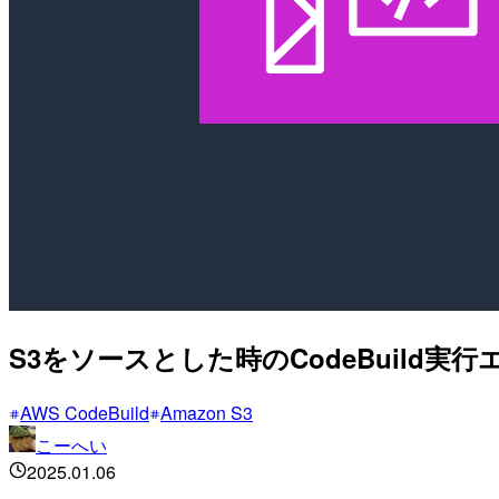
S3をソースとした時のCodeBuild実行エラー「Y
AWS CodeBuild
Amazon S3
こーへい
2025.01.06