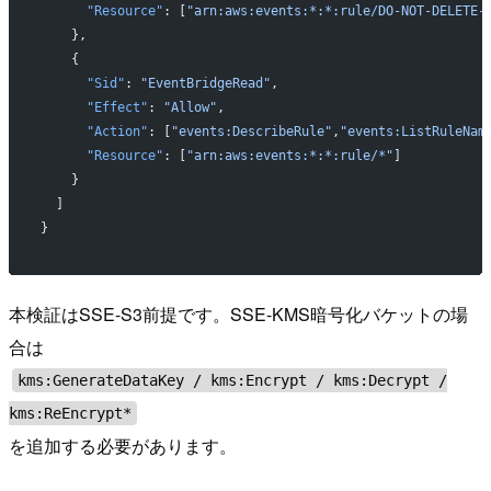
      "Resource"
: [
"arn:aws:events:*:*:rule/DO-NOT-DELETE-
    },
    {
      "Sid"
: 
"EventBridgeRead"
,
      "Effect"
: 
"Allow"
,
      "Action"
: [
"events:DescribeRule"
,
"events:ListRuleNam
      "Resource"
: [
"arn:aws:events:*:*:rule/*"
]
    }
  ]
}
本検証はSSE-S3前提です。SSE-KMS暗号化バケットの場
合は
kms:GenerateDataKey / kms:Encrypt / kms:Decrypt /
kms:ReEncrypt*
を追加する必要があります。