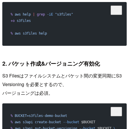
%
 aws
 help
 |
 grep
 -iE
 "s3files"
+o
 s3files
%
 aws
 s3files
 help
2. バケット作成&バージョニング有効化
S3 Filesはファイルシステムとバケット間の変更同期にS3
Versioning を必要とするので、
バージョニングは必須。
%
 BUCKET=s3files-demo-bucket
%
 aws
 s3api
 create-bucket
 --bucket
 $BUCKET
%
 aws
 s3api
 put-bucket-versioning
 --bucket
 $BUCKET 
\