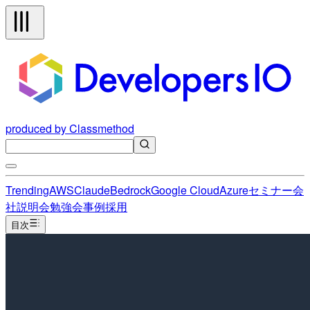
produced by Classmethod
Trending
AWS
Claude
Bedrock
Google Cloud
Azure
セミナー
会
社説明会
勉強会
事例
採用
目次