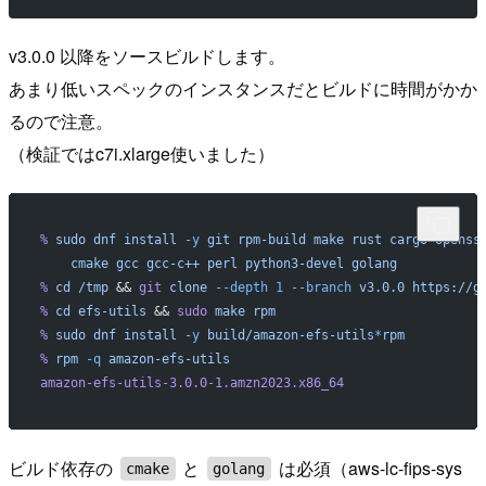
v3.0.0 以降をソースビルドします。
あまり低いスペックのインスタンスだとビルドに時間がかか
るので注意。
（検証ではc7i.xlarge使いました）
%
 sudo
 dnf
 install
 -y
 git
 rpm-build
 make
 rust
 cargo
 openss
    cmake
 gcc
 gcc-c++
 perl
 python3-devel
 golang
%
 cd
 /tmp
 && 
git
 clone
 --depth
 1
 --branch
 v3.0.0
 https://g
%
 cd
 efs-utils
 && 
sudo
 make
 rpm
%
 sudo
 dnf
 install
 -y
 build/amazon-efs-utils
*
rpm
%
 rpm
 -q
 amazon-efs-utils
amazon-efs-utils-3.0.0-1.amzn2023.x86_64
ビルド依存の
と
は必須（aws-lc-fips-sys
cmake
golang