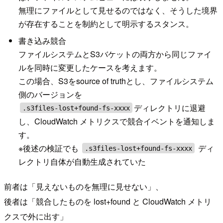
無理にファイルとして見せるのではなく、そうした境界
が存在することを制約として明示するスタンス。
書き込み競合
ファイルシステムとS3バケットの両方から同じファイ
ルを同時に変更したケースを考えます。
この場合、S3をsource of truthとし、ファイルシステム
側のバージョンを
ディレクトリに退避
.s3files-lost+found-fs-xxxx
し、CloudWatch メトリクスで競合イベントを通知しま
す。
※後述の検証でも
ディ
.s3files-lost+found-fs-xxxx
レクトリ自体が自動生成されていた
前者は「見えないものを無理に見せない」、
後者は「競合したものを lost+found と CloudWatch メトリ
クスで外に出す」