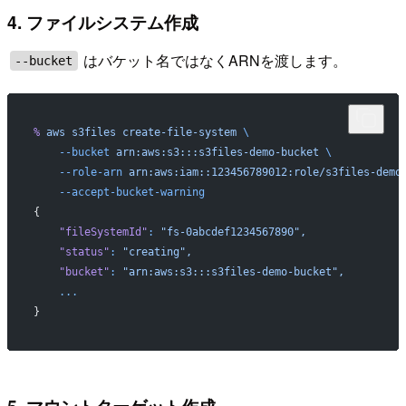
4. ファイルシステム作成
はバケット名ではなくARNを渡します。
--bucket
%
 aws
 s3files
 create-file-system
 \
    --bucket
 arn:aws:s3:::s3files-demo-bucket
 \
    --role-arn
 arn:aws:iam::123456789012:role/s3files-demo
    --accept-bucket-warning
{
    "fileSystemId"
:
 "fs-0abcdef1234567890",
    "status"
:
 "creating",
    "bucket"
:
 "arn:aws:s3:::s3files-demo-bucket",
    ...
}
5. マウントターゲット作成