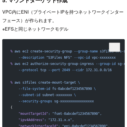
VPC内にENI（プライベートIPを持つネットワークインター
フェース）が作られます。
※EFSと同じネットワークモデル
%
 aws
 ec2
 create-security-group
 --group-name
 s3files-nfs-s
    --description
 "S3Files NFS"
 --vpc-id
 vpc-xxxxxxxx
%
 aws
 ec2
 authorize-security-group-ingress
 --group-id
 sg-x
    --protocol
 tcp
 --port
 2049
 --cidr
 172.31.0.0/16
%
 aws
 s3files
 create-mount-target
 \
    --file-system-id
 fs-0abcdef1234567890
 \
    --subnet-id
 subnet-xxxxxxxx
 \
    --security-groups
 sg-xxxxxxxxxxxxxxxxx
{
    "mountTargetId"
:
 "fsmt-0abcdef1234567890",
    "ipv4Address"
:
 "172.31.x.x",
    "networkInterfaceId"
:
 "eni-0abcdef1234567890",