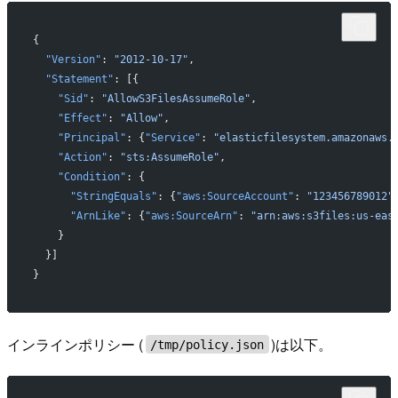
{
  "Version"
: 
"2012-10-17"
,
  "Statement"
: [{
    "Sid"
: 
"AllowS3FilesAssumeRole"
,
    "Effect"
: 
"Allow"
,
    "Principal"
: {
"Service"
: 
"elasticfilesystem.amazonaws.
    "Action"
: 
"sts:AssumeRole"
,
    "Condition"
: {
      "StringEquals"
: {
"aws:SourceAccount"
: 
"123456789012"
      "ArnLike"
: {
"aws:SourceArn"
: 
"arn:aws:s3files:us-eas
    }
  }]
}
インラインポリシー (
)は以下。
/tmp/policy.json