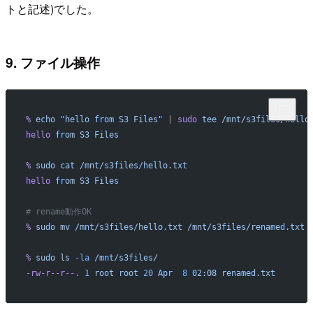
トと記述)でした。
9. ファイル操作
%
 echo
 "hello from S3 Files"
 |
 sudo
 tee
 /mnt/s3files/hello
hello
 from
 S3
 Files
%
 sudo
 cat
 /mnt/s3files/hello.txt
hello
 from
 S3
 Files
# rename動作OK
%
 sudo
 mv
 /mnt/s3files/hello.txt
 /mnt/s3files/renamed.txt
%
 sudo
 ls
 -la
 /mnt/s3files/
-rw-r--r--.
 1
 root
 root
 20
 Apr
  8
 02:08
 renamed.txt