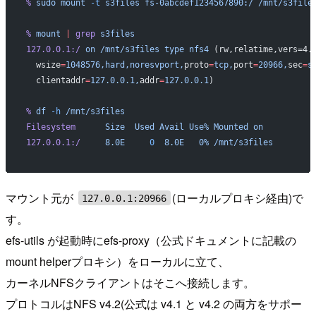
%
 sudo
 mount
 -t
 s3files
 fs-0abcdef1234567890:/
 /mnt/s3file
%
 mount
 |
 grep
 s3files
127.0.0.1:/
 on
 /mnt/s3files
 type
 nfs4
 (rw,relatime,vers=4.
  wsize
=
1048576,hard,noresvport,
proto
=
tcp,
port
=
20966,
sec
=
s
  clientaddr
=
127.0.0.1,
addr
=
127.0.0.1
)
%
 df
 -h
 /mnt/s3files
Filesystem
      Size
  Used
 Avail
 Use%
 Mounted
 on
127.0.0.1:/
     8.0E
     0
  8.0E
   0%
 /mnt/s3files
マウント元が
(ローカルプロキシ経由)で
127.0.0.1:20966
す。
efs-utils が起動時にefs-proxy（公式ドキュメントに記載の
mount helperプロキシ）をローカルに立て、
カーネルNFSクライアントはそこへ接続します。
プロトコルはNFS v4.2(公式は v4.1 と v4.2 の両方をサポー