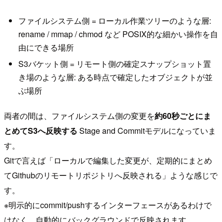
ファイルシステム側 = ローカル作業ツリーのような層:
rename / mmap / chmod など POSIX的な細かい操作を自
由にできる場所
S3バケット側 = リモート側の確定スナップショット置
き場のような層: ある時点で確定したオブジェクトが並
ぶ場所
両者の間は、ファイルシステム側の変更を
約60秒ごとにま
とめてS3へ反映する
Stage and Commitモデルになっていま
す。
Gitで言えば「ローカルで編集した変更が、定期的にまとめ
てGithubのリモートリポジトリへ反映される」ような感じで
す。
※明示的にcommit/pushするインターフェースがあるわけで
はなく、自動的にバックグラウンドで反映されます