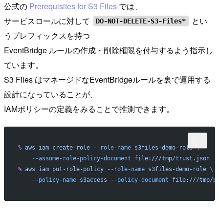
公式の
Prerequisites for S3 Files
では、
サービスロールに対して
とい
DO-NOT-DELETE-S3-Files*
うプレフィックスを持つ
EventBridge ルールの作成・削除権限を付与するよう指示し
ています。
S3 Files はマネージドなEventBridgeルールを裏で運用する
設計になっていることが、
IAMポリシーの定義をみることで推測できます。
%
 aws
 iam
 create-role
 --role-name
 s3files-demo-role
 \
    --assume-role-policy-document
 file:///tmp/trust.json
%
 aws
 iam
 put-role-policy
 --role-name
 s3files-demo-role
 \
    --policy-name
 s3access
 --policy-document
 file:///tmp/p