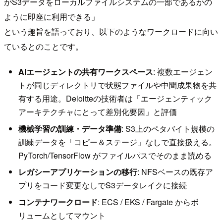
がS3データをローカルファイルシステムの一部であるかの
ように即座に利用できる」
という趣旨を語っており、以下のようなワークロードに向い
ているとのことです。
AIエージェントの共有ワークスペース
: 複数エージェン
トが同じディレクトリで状態ファイルや中間成果物を共
有する用途。Deloitteの技術者は「エージェンティック
アーキテクチャにとって差別化要因」と評価
機械学習の訓練・データ準備
: S3上のペタバイト規模の
訓練データを「コピー＆ステージ」なしで直接扱える。
PyTorch/TensorFlow がファイルパスでそのまま読める
レガシーアプリケーションの移行
: NFSベースの既存ア
プリをコード変更なしでS3データレイクに接続
コンテナワークロード
: ECS / EKS / Fargate からボ
リュームとしてマウント