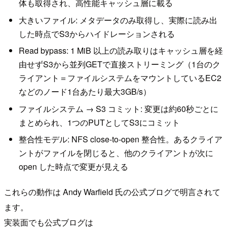
体も取得され、高性能キャッシュ層に載る
大きいファイル: メタデータのみ取得し、実際に読み出
した時点でS3からハイドレーションされる
Read bypass: 1 MiB 以上の読み取りはキャッシュ層を経
由せずS3から並列GETで直接ストリーミング（1台のク
ライアント＝ファイルシステムをマウントしているEC2
などのノード1台あたり最大3GB/s）
ファイルシステム → S3 コミット: 変更は約60秒ごとに
まとめられ、1つのPUTとしてS3にコミット
整合性モデル: NFS close-to-open 整合性。あるクライア
ントがファイルを閉じると、他のクライアントが次に
open した時点で変更が見える
これらの動作は Andy Warfield 氏の公式ブログで明言されて
ます。
実装面でも公式ブログは