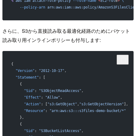
%
 aws
 iam
 attach-role-policy
 --role-name
 <
EC2-rol
e
>
 \
    --policy-arn
 arn:aws:iam::aws:policy/AmazonS3FilesClie
さらに、S3から直接読み取る最適化経路のためにバケット
読み取り用インラインポリシーも付与します:
{
  "Version"
: 
"2012-10-17"
,
  "Statement"
: [
    {
      "Sid"
: 
"S3ObjectReadAccess"
,
      "Effect"
: 
"Allow"
,
      "Action"
: [
"s3:GetObject"
,
"s3:GetObjectVersion"
],
      "Resource"
: 
"arn:aws:s3:::s3files-demo-bucket/*"
    },
    {
      "Sid"
: 
"S3BucketListAccess"
,