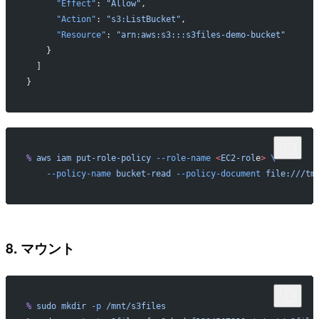
      "Effect"
: 
"Allow"
,
      "Action"
: 
"s3:ListBucket"
,
      "Resource"
: 
"arn:aws:s3:::s3files-demo-bucket"
    }
  ]
}
%
 aws
 iam
 put-role-policy
 --role-name
 <
EC2-rol
e
>
 \
    --policy-name
 bucket-read
 --policy-document
 file:///tm
8. マウント
%
 sudo
 mkdir
 -p
 /mnt/s3files