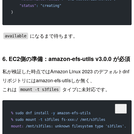
    "status"
:
 "creating"
}
になるまで待ちます。
available
6. EC2側の準備：amazon-efs-utils v3.0.0 が必須
私が検証した時点ではAmazon Linux 2023 のデフォルトdnf
リポジトリにはamazon-efs-utilsしか無く、
これは
タイプに未対応です。
mount -t s3files
%
 sudo
 dnf
 install
 -y
 amazon-efs-utils
%
 sudo
 mount
 -t
 s3files
 fs-xxx:/
 /mnt/s3files
mount:
 /mnt/s3files:
 unknown
 filesystem
 type
 's3files'.