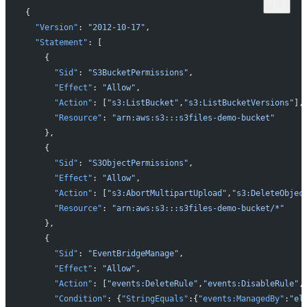
{
  "Version"
: 
"2012-10-17"
,
  "Statement"
: [
    {
      "Sid"
: 
"S3BucketPermissions"
,
      "Effect"
: 
"Allow"
,
      "Action"
: [
"s3:ListBucket"
,
"s3:ListBucketVersions"
],
      "Resource"
: 
"arn:aws:s3:::s3files-demo-bucket"
    },
    {
      "Sid"
: 
"S3ObjectPermissions"
,
      "Effect"
: 
"Allow"
,
      "Action"
: [
"s3:AbortMultipartUpload"
,
"s3:DeleteObjec
      "Resource"
: 
"arn:aws:s3:::s3files-demo-bucket/*"
    },
    {
      "Sid"
: 
"EventBridgeManage"
,
      "Effect"
: 
"Allow"
,
      "Action"
: [
"events:DeleteRule"
,
"events:DisableRule"
,
      "Condition"
: {
"StringEquals"
:{
"events:ManagedBy"
:
"el