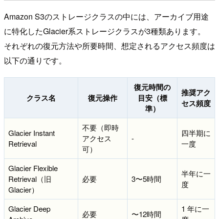
Amazon S3のストレージクラスの中には、アーカイブ用途
に特化したGlacier系ストレージクラスが3種類あります。
それぞれの復元方法や所要時間、想定されるアクセス頻度は
以下の通りです。
復元時間の
推奨アク
クラス名
復元操作
目安（標
セス頻度
準）
不要（即時
Glacier Instant
四半期に
アクセス
-
Retrieval
一度
可）
Glacier Flexible
半年に一
Retrieval（旧
必要
3〜5時間
度
Glacier）
Glacier Deep
1 年に一
必要
〜12時間