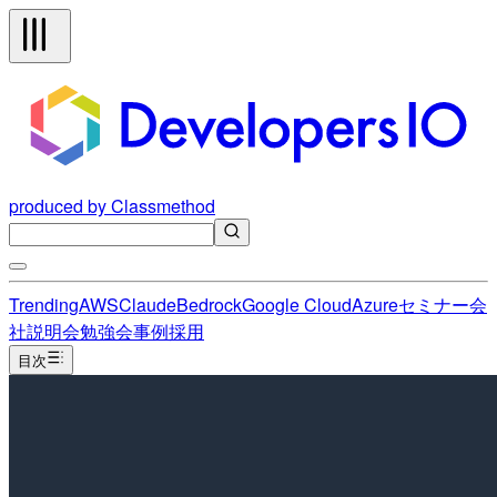
produced by Classmethod
Trending
AWS
Claude
Bedrock
Google Cloud
Azure
セミナー
会
社説明会
勉強会
事例
採用
目次