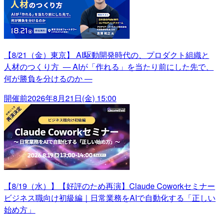
【8/21（金）東京】 AI駆動開発時代の、プロダクト組織と
人材のつくり方 ― AIが「作れる」を当たり前にした先で、
何が勝負を分けるのか ―
開催前
2026年8月21日(金) 15:00
【8/19（水）】【好評のため再演】Claude Coworkセミナー
ビジネス職向け初級編｜日常業務をAIで自動化する「正しい
始め方」