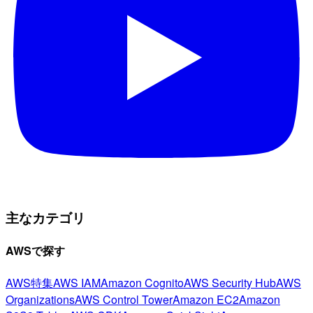
主なカテゴリ
AWSで探す
AWS特集
AWS IAM
Amazon Cognito
AWS Security Hub
AWS
Organizations
AWS Control Tower
Amazon EC2
Amazon