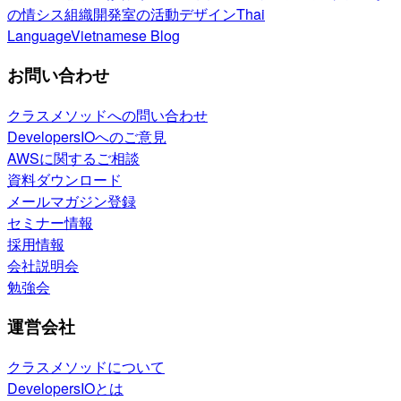
の情シス
組織開発室の活動
デザイン
Thai
Language
Vietnamese Blog
お問い合わせ
クラスメソッドへの問い合わせ
DevelopersIOへのご意見
AWSに関するご相談
資料ダウンロード
メールマガジン登録
セミナー情報
採用情報
会社説明会
勉強会
運営会社
クラスメソッドについて
DevelopersIOとは