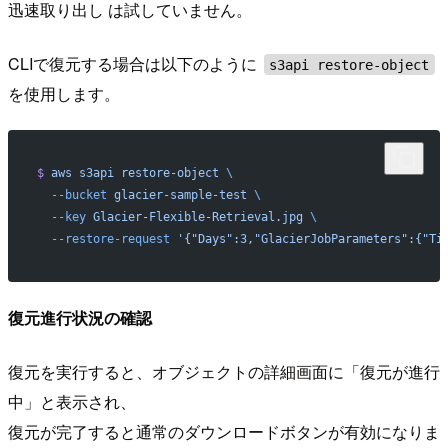
迅速取り出し は試していません。
CLIで復元する場合は以下のように
s3api restore-object
を使用します。
$
 aws
 s3api
 restore-object
 \
  --bucket
 glacier-sample-test
 \
  --key
 Glacier-Flexible-Retrieval.jpg
 \
  --restore-request
 '{"Days":3,"GlacierJobParameters":{"Ti
復元進行状況の確認
復元を実行すると、オブジェクトの詳細画面に「復元が進行
中」と表示され、
復元が完了すると通常のダウンロードボタンが有効になりま