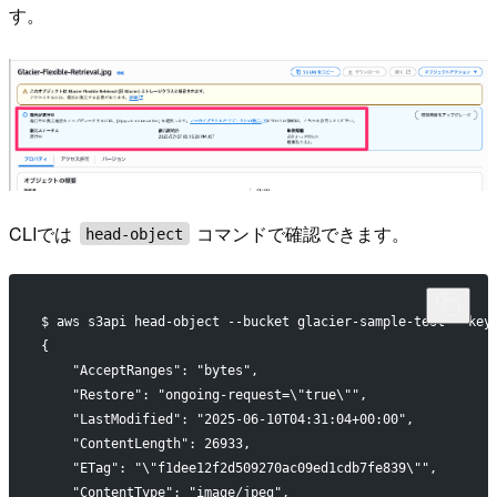
す。
CLIでは
コマンドで確認できます。
head-object
$ aws s3api head-object --bucket glacier-sample-test --key
{
    "AcceptRanges": "bytes",
    "Restore": "ongoing-request=\"true\"",
    "LastModified": "2025-06-10T04:31:04+00:00",
    "ContentLength": 26933,
    "ETag": "\"f1dee12f2d509270ac09ed1cdb7fe839\"",
    "ContentType": "image/jpeg",