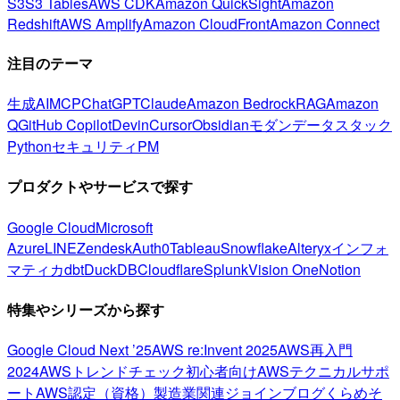
S3
S3 Tables
AWS CDK
Amazon QuickSight
Amazon
Redshift
AWS Amplify
Amazon CloudFront
Amazon Connect
注目のテーマ
生成AI
MCP
ChatGPT
Claude
Amazon Bedrock
RAG
Amazon
Q
GitHub Copilot
Devin
Cursor
Obsidian
モダンデータスタック
Python
セキュリティ
PM
プロダクトやサービスで探す
Google Cloud
Microsoft
Azure
LINE
Zendesk
Auth0
Tableau
Snowflake
Alteryx
インフォ
マティカ
dbt
DuckDB
Cloudflare
Splunk
Vision One
Notion
特集やシリーズから探す
Google Cloud Next ’25
AWS re:Invent 2025
AWS再入門
2024
AWSトレンドチェック
初心者向け
AWSテクニカルサポ
ート
AWS認定（資格）
製造業関連
ジョインブログ
くらめそ