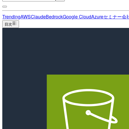
Trending
AWS
Claude
Bedrock
Google Cloud
Azure
セミナー
会
目次