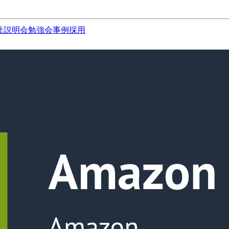
社説明会
勉強会
事例
採用