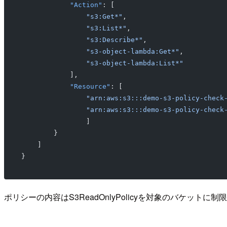
            "Action"
: [
                "s3:Get*"
,
                "s3:List*"
,
                "s3:Describe*"
,
                "s3-object-lambda:Get*"
,
                "s3-object-lambda:List*"
            ],
            "Resource"
: [
                "arn:aws:s3:::demo-s3-policy-check
                "arn:aws:s3:::demo-s3-policy-check
                ]
        }
    ]
}
ポリシーの内容はS3ReadOnlyPolicyを対象のバケット