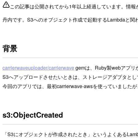
この記事は公開されてから1年以上経過しています。情報
丹内です。S3へのオブジェクト作成で起動するLambdaと関
背景
carrierwaveuploader/carrierwave
gemは、Ruby製webア
S3へアップロードさせたいときは、ストレージアダプタとし
今回のアプリでは、最初carrierwave-awsを使ってい
s3:ObjectCreated
「S3にオブジェクトが作成されたとき」というよくあるLam