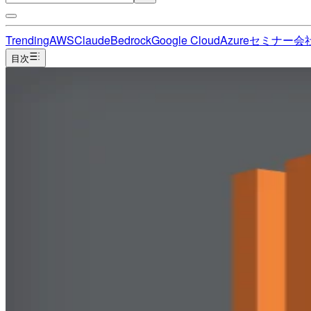
Trending
AWS
Claude
Bedrock
Google Cloud
Azure
セミナー
会
目次