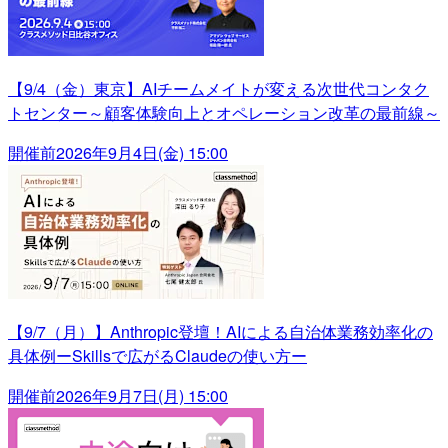
【9/4（金）東京】AIチームメイトが変える次世代コンタク
トセンター～顧客体験向上とオペレーション改革の最前線～
開催前
2026年9月4日(金) 15:00
【9/7（月）】Anthropic登壇！AIによる自治体業務効率化の
具体例ーSkillsで広がるClaudeの使い方ー
開催前
2026年9月7日(月) 15:00