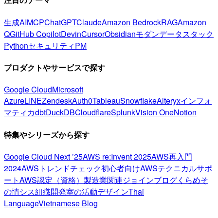
生成AI
MCP
ChatGPT
Claude
Amazon Bedrock
RAG
Amazon
Q
GitHub Copilot
Devin
Cursor
Obsidian
モダンデータスタック
Python
セキュリティ
PM
プロダクトやサービスで探す
Google Cloud
Microsoft
Azure
LINE
Zendesk
Auth0
Tableau
Snowflake
Alteryx
インフォ
マティカ
dbt
DuckDB
Cloudflare
Splunk
Vision One
Notion
特集やシリーズから探す
Google Cloud Next ’25
AWS re:Invent 2025
AWS再入門
2024
AWSトレンドチェック
初心者向け
AWSテクニカルサポ
ート
AWS認定（資格）
製造業関連
ジョインブログ
くらめそ
の情シス
組織開発室の活動
デザイン
Thai
Language
Vietnamese Blog