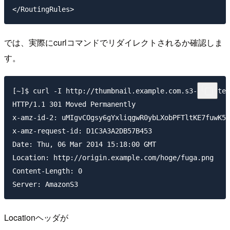
</RoutingRules>
では、実際にcurlコマンドでリダイレクトされるか確認しま
す。
[~]$ curl -I http://thumbnail.example.com.s3-website-
HTTP/1.1 301 Moved Permanently

x-amz-id-2: uMIgvCOgsy6gYxliqgwR0ybLXobPFTltKE7fuwK54
x-amz-request-id: D1C3A3A2DB57B453

Date: Thu, 06 Mar 2014 15:18:00 GMT

Location: http://origin.example.com/hoge/fuga.png

Content-Length: 0

Server: AmazonS3
Locationヘッダが