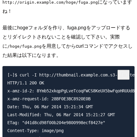
になっています
http://origin.example.com/hoge/fuga.png
ね！
最後にhogeフォルダを作り、fuga.pngをアップロードする
とリダイレクトされないことを確認して下さい。実際
に
を用意してからcurlコマンドでアクセスし
/hoge/fuga.png
た結果は以下になります。
[~]$ curl -I http://thumbnail.example.com.s3-website-
HTTP/1.1 200 OK

x-amz-id-2: 8Ymb52xkqpPgLveTcoqFWCS8KeUX5bwFqoHRUUdBb
x-amz-request-id: 28BF0E3BC8920E0B

Date: Thu, 06 Mar 2014 15:21:34 GMT

Last-Modified: Thu, 06 Mar 2014 15:21:27 GMT

ETag: "d41d8cd98f00b204e9800998ecf8427e"

Content-Type: image/png
