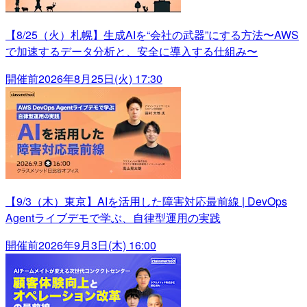
【8/25（火）札幌】生成AIを“会社の武器”にする方法〜AWS
で加速するデータ分析と、安全に導入する仕組み〜
開催前
2026年8月25日(火) 17:30
【9/3（木）東京】AIを活用した障害対応最前線 | DevOps
Agentライブデモで学ぶ、自律型運用の実践
開催前
2026年9月3日(木) 16:00