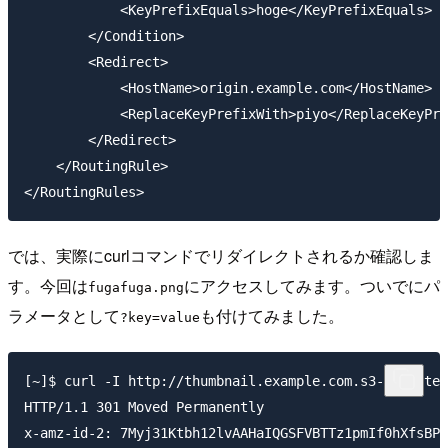
            <KeyPrefixEquals>hoge</KeyPrefixEquals>

        </Condition>

        <Redirect>

            <HostName>origin.example.com</HostName>

            <ReplaceKeyPrefixWith>piyo</ReplaceKeyPre
        </Redirect>

    </RoutingRule>

</RoutingRules>
では、実際にcurlコマンドでリダイレクトされるか確認しま
す。今回は
にアクセスしてみます。ついでにパ
fugafuga.png
ラメータとして
も付けてみました。
?key=value
[~]$ curl -I http://thumbnail.example.com.s3-website-
HTTP/1.1 301 Moved Permanently

x-amz-id-2: 7Myj31Ktbh12lvAAHaIQGSFVBTTz1pmIf0hXfsBPY