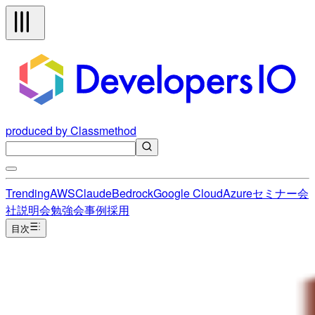
produced by Classmethod
Trending
AWS
Claude
Bedrock
Google Cloud
Azure
セミナー
会
社説明会
勉強会
事例
採用
目次