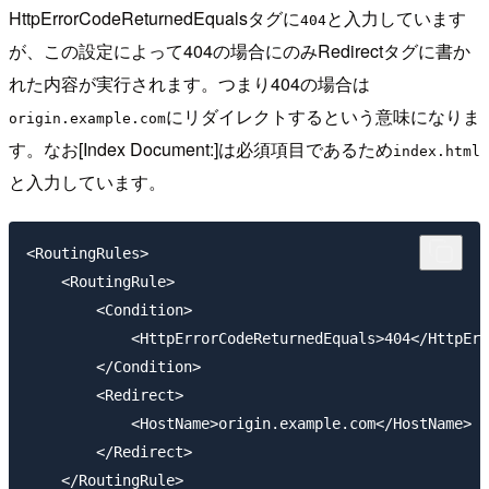
HttpErrorCodeReturnedEqualsタグに
と入力しています
404
が、この設定によって404の場合にのみRedirectタグに書か
れた内容が実行されます。つまり404の場合は
にリダイレクトするという意味になりま
origin.example.com
す。なお[Index Document:]は必須項目であるため
index.html
と入力しています。
<RoutingRules>

    <RoutingRule>

        <Condition>

            <HttpErrorCodeReturnedEquals>404</HttpErr
        </Condition>

        <Redirect>

            <HostName>origin.example.com</HostName>

        </Redirect>

    </RoutingRule>
