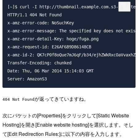
[~]$ curl -I http://thumbnail.example.com.s3-website-
HTTP/1.1 404 Not Found

x-amz-error-code: NoSuchKey

x-amz-error-message: The specified key does not exist
x-amz-error-detail-Key: hoge/fuga.png

x-amz-request-id: E26AF6B9D86148CB

x-amz-id-2: QK7cP0f8oQue7mJ6qF/b34/ejhZWkRxcOaVvaxhZg
Transfer-Encoding: chunked

Date: Thu, 06 Mar 2014 15:14:03 GMT

Server: AmazonS3
が返ってきていますね。
404 Not Found
次にバケットの[Properties]をクリックして[Static Website
Hosting]を開き[Enable website hosting]を選択します。そし
て[Edit Redirection Rules:]に以下の内容を入力します。