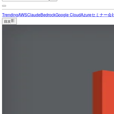
Trending
AWS
Claude
Bedrock
Google Cloud
Azure
セミナー
会
目次