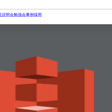
社説明会
勉強会
事例
採用