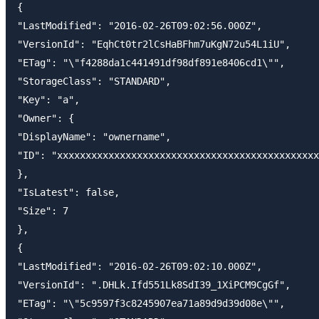
{

"LastModified": "2016-02-26T09:02:56.000Z",

"VersionId": "EqhCt0tr2lCsHaBFhm7uKgN72u54L1iU",

"ETag": "\"f4288da1c441491df98df891e8406cd1\"",

"StorageClass": "STANDARD",

"Key": "a",

"Owner": {

"DisplayName": "ownername",

"ID": "xxxxxxxxxxxxxxxxxxxxxxxxxxxxxxxxxxxxxxxxxxxxxx
},

"IsLatest": false,

"Size": 7

},

{

"LastModified": "2016-02-26T09:02:10.000Z",

"VersionId": ".DHLk.Ifd551Lk8SdI39_1XiPCM9CgGf",

"ETag": "\"5c9597f3c8245907ea71a89d9d39d08e\"",
