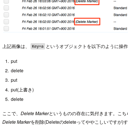
上記画像は、
というオブジェクトを以下のように操
Key=a
put
delete
put
put(上書き)
delete
ここで、
Delete Marker
というものの存在に気付きます。こち
Delete Marker
を削除(Deleteのdeleteってややこしい