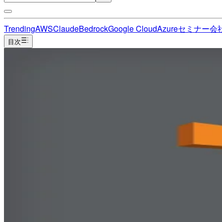
Trending
AWS
Claude
Bedrock
Google Cloud
Azure
セミナー
会
目次