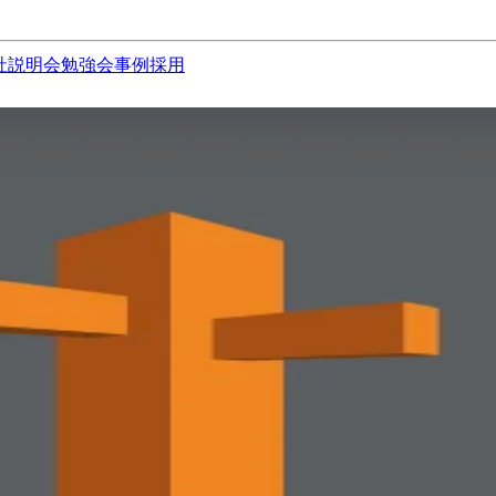
社説明会
勉強会
事例
採用