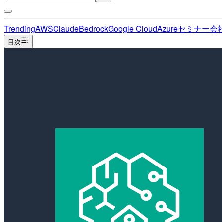
Trending
AWS
Claude
Bedrock
Google Cloud
Azure
セミナー
会
目次