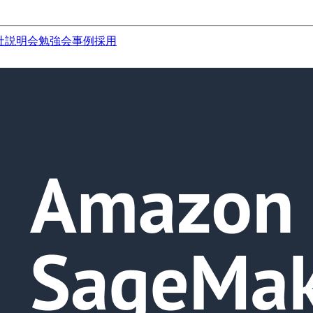
社説明会
勉強会
事例
採用