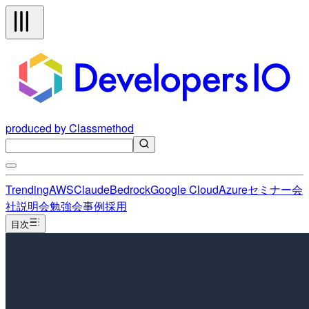
produced by Classmethod
Trending
AWS
Claude
Bedrock
Google Cloud
Azure
セミナー
会
社説明会
勉強会
事例
採用
目次