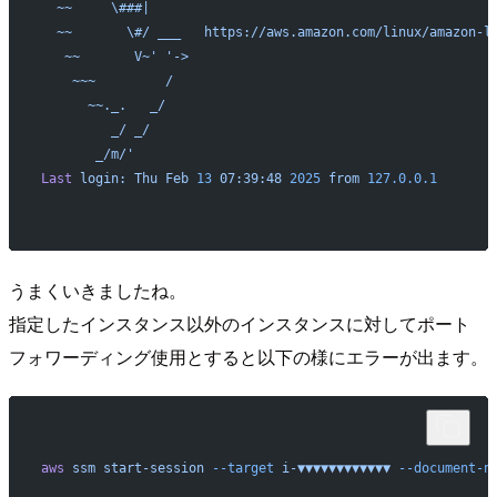
  ~~     \###|
  ~~       \#/ ___   https://aws.amazon.com/linux/amazon-l
   ~~       V~'
 '->
    ~~~         /
      ~~._.   _/
         _/ _/
       _/m/'
Last
 login:
 Thu
 Feb
 13
 07:39:48
 2025
 from
 127.0.0.1
うまくいきましたね。
指定したインスタンス以外のインスタンスに対してポート
フォワーディング使用とすると以下の様にエラーが出ます。
aws
 ssm
 start-session
 --target
 i-▼▼▼▼▼▼▼▼▼▼▼▼
 --document-n