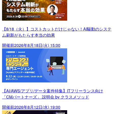
【8/18（火）】コストカットだけじゃない！AI駆動のシステ
ム刷新がもたらす本当の効果
開催前
2026年8月18日(火) 15:00
【AI/AWS/アプリ/データ案件特集】ITフリーランス向け
「CMパートナーズ」 説明会 by クラスメソッド
開催前
2026年8月12日(水) 19:00