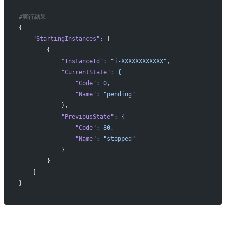
#実行結果
{
    "StartingInstances"
:
 [
        {
            "InstanceId"
:
 "i-XXXXXXXXXXXX",
            "CurrentState"
:
 {
                "Code"
:
 0,
                "Name"
:
 "pending"
            },
            "PreviousState"
:
 {
                "Code"
:
 80,
                "Name"
:
 "stopped"
            }
        }
    ]
}