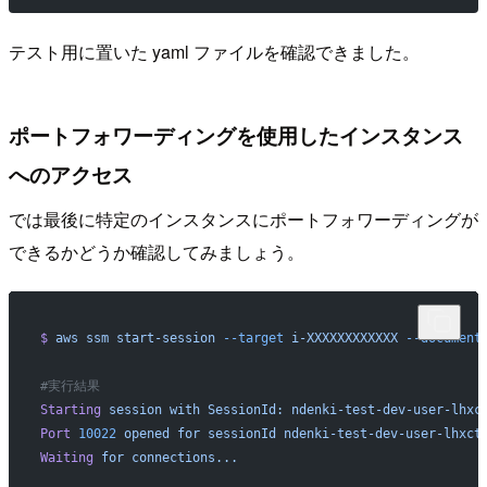
テスト用に置いた yaml ファイルを確認できました。
ポートフォワーディングを使用したインスタンス
へのアクセス
では最後に特定のインスタンスにポートフォワーディングが
できるかどうか確認してみましょう。
$
 aws
 ssm
 start-session
 --target
 i-XXXXXXXXXXXX
 --document
#実行結果
Starting
 session
 with
 SessionId:
 ndenki-test-dev-user-lhxc
Port
 10022
 opened
 for
 sessionId
 ndenki-test-dev-user-lhxct
Waiting
 for
 connections...