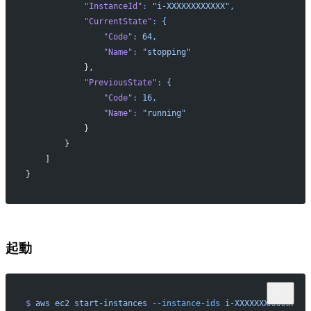
            "InstanceId"
:
 "i-XXXXXXXXXXXX",
            "CurrentState"
:
 {
                "Code"
:
 64,
                "Name"
:
 "stopping"
            },
            "PreviousState"
:
 {
                "Code"
:
 16,
                "Name"
:
 "running"
            }
        }
    ]
}
起動
$
 aws
 ec2
 start-instances
 --instance-ids
 i-XXXXXXXXXXXX