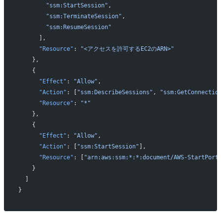
        "ssm:StartSession"
,
        "ssm:TerminateSession"
,
        "ssm:ResumeSession"
      ],
      "Resource"
: 
"<アクセスを許可するEC2のARN>"
    },
    {
      "Effect"
: 
"Allow"
,
      "Action"
: [
"ssm:DescribeSessions"
, 
"ssm:GetConnectio
      "Resource"
: 
"*"
    },
    {
      "Effect"
: 
"Allow"
,
      "Action"
: [
"ssm:StartSession"
],
      "Resource"
: [
"arn:aws:ssm:*:*:document/AWS-StartPort
    }
  ]
}