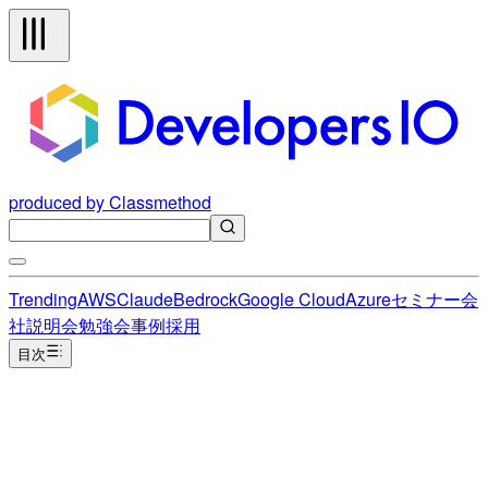
produced by Classmethod
Trending
AWS
Claude
Bedrock
Google Cloud
Azure
セミナー
会
社説明会
勉強会
事例
採用
目次