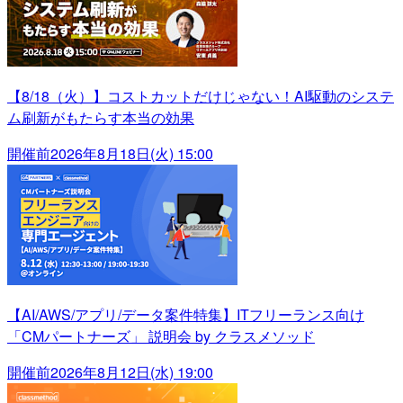
【8/18（火）】コストカットだけじゃない！AI駆動のシステ
ム刷新がもたらす本当の効果
開催前
2026年8月18日(火) 15:00
【AI/AWS/アプリ/データ案件特集】ITフリーランス向け
「CMパートナーズ」 説明会 by クラスメソッド
開催前
2026年8月12日(水) 19:00