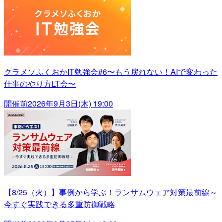
クラメソふくおかIT勉強会#6〜もう戻れない！AIで変わった
仕事のやり方LT会〜
開催前
2026年9月3日(木) 19:00
【8/25（火）】事例から学ぶ！ランサムウェア対策最前線～
今すぐ実践できる多重防御戦略