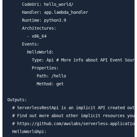
      CodeUri: hello_world/

      Handler: app.lambda_handler

      Runtime: python3.9

      Architectures:

        - x86_64

      Events:

        HelloWorld:

          Type: Api # More info about API Event Sourc
          Properties:

            Path: /hello

            Method: get

Outputs:

  # ServerlessRestApi is an implicit API created out 
  # Find out more about other implicit resources you 
  # https://github.com/awslabs/serverless-application
  HelloWorldApi:
