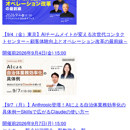
【9/4（金）東京】AIチームメイトが変える次世代コンタク
トセンター～顧客体験向上とオペレーション改革の最前線～
開催前
2026年9月4日(金) 15:00
【9/7（月）】Anthropic登壇！AIによる自治体業務効率化の
具体例ーSkillsで広がるClaudeの使い方ー
開催前
2026年9月7日(月) 15:00