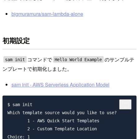
bigmuramura/sam-lambda-alone
初期設定
コマンドで
のサンプルテ
sam init
Hello World Example
ンプレートで初期化しました。
sam init - AWS Serverless Application Model
$ sam init

Which template source would you like to use?

	1 - AWS Quick Start Templates

	2 - Custom Template Location

Choice: 1
