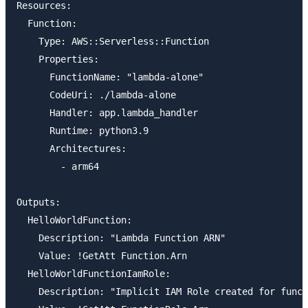
Resources:

  Function:

    Type: AWS::Serverless::Function

    Properties:

      FunctionName: "lambda-alone"

      CodeUri: ./lambda-alone

      Handler: app.lambda_handler

      Runtime: python3.9

      Architectures:

        - arm64

Outputs:

  HelloWorldFunction:

    Description: "Lambda Function ARN"

    Value: !GetAtt Function.Arn

  HelloWorldFunctionIamRole:

    Description: "Implicit IAM Role created for funct