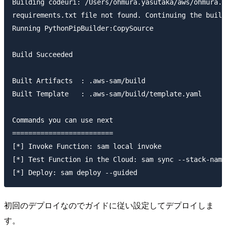
Building codeuri: /Users/ohmura.yasutaka/aws/ohmura.y
requirements.txt file not found. Continuing the build
Running PythonPipBuilder:CopySource

Build Succeeded

Built Artifacts  : .aws-sam/build

Built Template   : .aws-sam/build/template.yaml

Commands you can use next

=========================

[*] Invoke Function: sam local invoke

[*] Test Function in the Cloud: sam sync --stack-name
初回のデプロイなのでガイドに従い設定してデプロイしま
す。