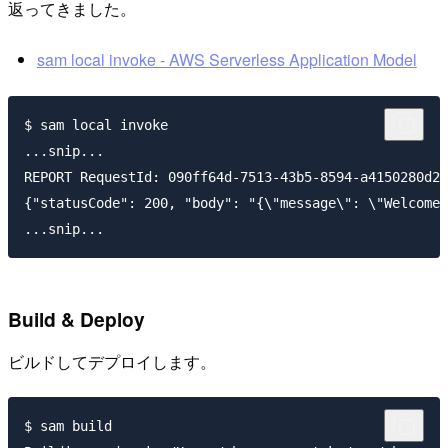
返ってきました。
sam local invoke - AWS Serverless Application Model
$ sam local invoke

...snip...

REPORT RequestId: 090ff64d-7513-43b5-8594-a4150280d2af	Init Duration: 3.18 ms	Duration: 1342.88 ms	Billed Duration: 1343 msMemory Size: 128 MB	Max Memory Used: 128
{"statusCode": 200, "body": "{\"message\": \"Welcome 
Build & Deploy
ビルドしてデプロイします。
$ sam build
