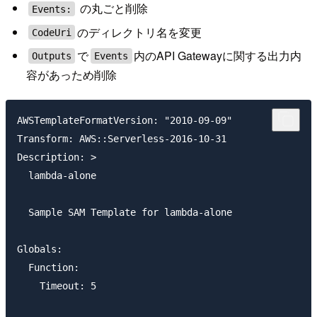
の丸ごと削除
Events:
のディレクトリ名を変更
CodeUri
で
内のAPI Gatewayに関する出力内
Outputs
Events
容があっため削除
AWSTemplateFormatVersion: "2010-09-09"

Transform: AWS::Serverless-2016-10-31

Description: >

  lambda-alone

  Sample SAM Template for lambda-alone

Globals:

  Function:

    Timeout: 5
