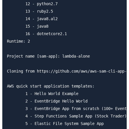
	12 - python2.7

	13 - ruby2.5

	14 - java8.al2

	15 - java8

	16 - dotnetcore2.1

Runtime: 2

Project name [sam-app]: lambda-alone

Cloning from https://github.com/aws/aws-sam-cli-app-t
AWS quick start application templates:

	1 - Hello World Example

	2 - EventBridge Hello World

	3 - EventBridge App from scratch (100+ Event Schemas)

	4 - Step Functions Sample App (Stock Trader)

	5 - Elastic File System Sample App
