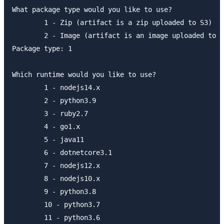
What package type would you like to use?

	1 - Zip (artifact is a zip uploaded to S3)

	2 - Image (artifact is an image uploaded to an ECR image repository)

Package type: 1

Which runtime would you like to use?

	1 - nodejs14.x

	2 - python3.9

	3 - ruby2.7

	4 - go1.x

	5 - java11

	6 - dotnetcore3.1

	7 - nodejs12.x

	8 - nodejs10.x

	9 - python3.8

	10 - python3.7

	11 - python3.6
