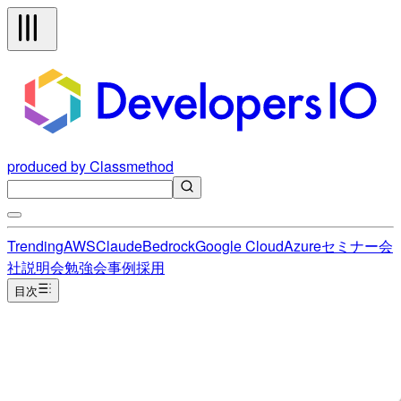
produced by Classmethod
Trending
AWS
Claude
Bedrock
Google Cloud
Azure
セミナー
会
社説明会
勉強会
事例
採用
目次