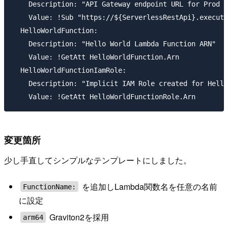
    Description: "API Gateway endpoint URL for Prod s
    Value: !Sub "https://${ServerlessRestApi}.execute
  HelloWorldFunction:

    Description: "Hello World Lambda Function ARN"

    Value: !GetAtt HelloWorldFunction.Arn

  HelloWorldFunctionIamRole:

    Description: "Implicit IAM Role created for Hello
変更箇所
少し手直してシンプルなテンプレートにしました。
を追加しLambda関数名を任意の名前
FunctionName:
に設定
Graviton2を採用
arm64