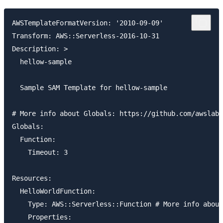
AWSTemplateFormatVersion: '2010-09-09'

Transform: AWS::Serverless-2016-10-31

Description: >

  hellow-sample

  Sample SAM Template for hellow-sample

# More info about Globals: https://github.com/awslabs
Globals:

  Function:

    Timeout: 3

Resources:

  HelloWorldFunction:

    Type: AWS::Serverless::Function # More info about
    Properties:
