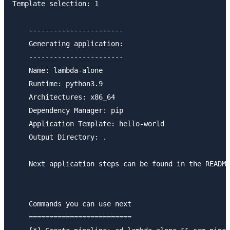
Template selection: 1

    -----------------------

    Generating application:

    -----------------------

    Name: lambda-alone

    Runtime: python3.9

    Architectures: x86_64

    Dependency Manager: pip

    Application Template: hello-world

    Output Directory: .

    Next application steps can be found in the README
    Commands you can use next

    =========================
