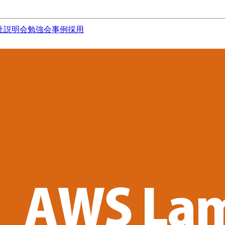
社説明会
勉強会
事例
採用