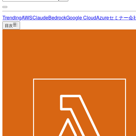
Trending
AWS
Claude
Bedrock
Google Cloud
Azure
セミナー
会
目次