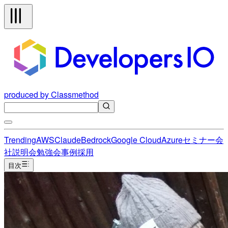
produced by Classmethod
Trending
AWS
Claude
Bedrock
Google Cloud
Azure
セミナー
会
社説明会
勉強会
事例
採用
目次