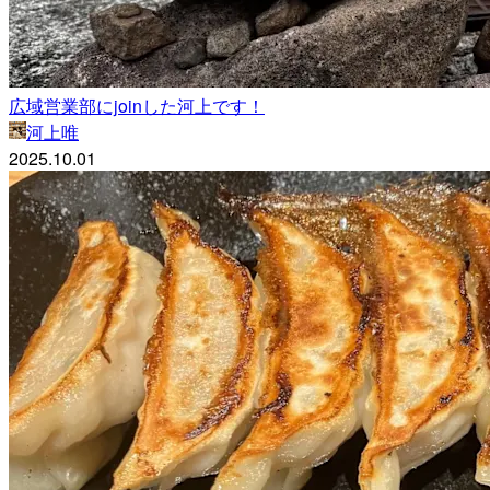
広域営業部にjoinした河上です！
河上唯
2025.10.01