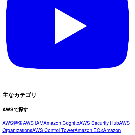
主なカテゴリ
AWSで探す
AWS特集
AWS IAM
Amazon Cognito
AWS Security Hub
AWS
Organizations
AWS Control Tower
Amazon EC2
Amazon