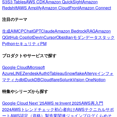
S3
S3 Tables
AWS CDK
Amazon QuickSight
Amazon
Redshift
AWS Amplify
Amazon CloudFront
Amazon Connect
注目のテーマ
生成AI
MCP
ChatGPT
Claude
Amazon Bedrock
RAG
Amazon
Q
GitHub Copilot
Devin
Cursor
Obsidian
モダンデータスタック
Python
セキュリティ
PM
プロダクトやサービスで探す
Google Cloud
Microsoft
Azure
LINE
Zendesk
Auth0
Tableau
Snowflake
Alteryx
インフォ
マティカ
dbt
DuckDB
Cloudflare
Splunk
Vision One
Notion
特集やシリーズから探す
Google Cloud Next ’25
AWS re:Invent 2025
AWS再入門
2024
AWSトレンドチェック
初心者向け
AWSテクニカルサポ
ート
AWS認定（資格）
製造業関連
ジョインブログ
くらめそ