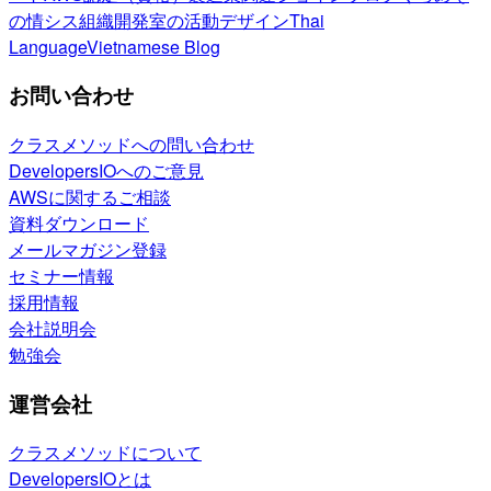
の情シス
組織開発室の活動
デザイン
Thai
Language
Vietnamese Blog
お問い合わせ
クラスメソッドへの問い合わせ
DevelopersIOへのご意見
AWSに関するご相談
資料ダウンロード
メールマガジン登録
セミナー情報
採用情報
会社説明会
勉強会
運営会社
クラスメソッドについて
DevelopersIOとは