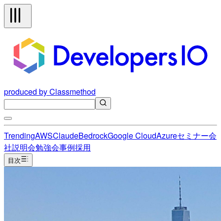
produced by Classmethod
Trending
AWS
Claude
Bedrock
Google Cloud
Azure
セミナー
会
社説明会
勉強会
事例
採用
目次