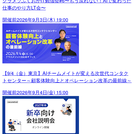
クラメソふくおかIT勉強会#6〜もう戻れない！AIで変わった
仕事のやり方LT会〜
開催前
2026年9月3日(木) 19:00
【9/4（金）東京】AIチームメイトが変える次世代コンタク
トセンター～顧客体験向上とオペレーション改革の最前線～
開催前
2026年9月4日(金) 15:00