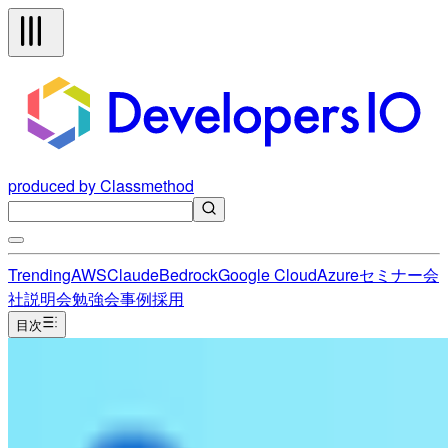
produced by Classmethod
Trending
AWS
Claude
Bedrock
Google Cloud
Azure
セミナー
会
社説明会
勉強会
事例
採用
目次