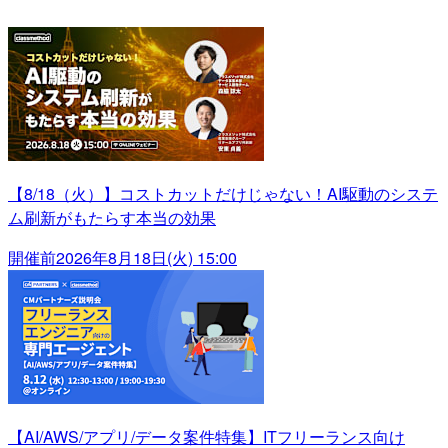
【8/18（火）】コストカットだけじゃない！AI駆動のシステ
ム刷新がもたらす本当の効果
開催前
2026年8月18日(火) 15:00
【AI/AWS/アプリ/データ案件特集】ITフリーランス向け