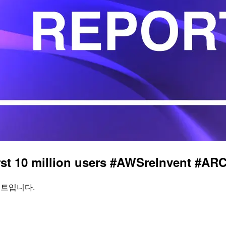
t 10 million users #AWSreInvent #AR
레포트입니다.