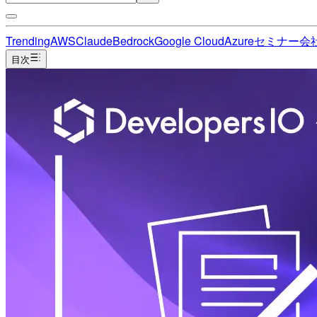
Trending
AWS
Claude
Bedrock
Google Cloud
Azure
セミナー
会
目次