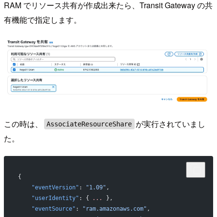
RAM でリソース共有が作成出来たら、Transit Gateway の共
有機能で指定します。
この時は、
が実行されていまし
AssociateResourceShare
た。
{
    "eventVersion"
: 
"1.09"
,
    "userIdentity"
: { 
...
 },
    "eventSource"
: 
"ram.amazonaws.com"
,