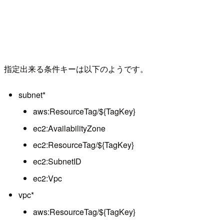
指定出来る条件キーは以下のようです。
subnet*
aws:ResourceTag/${TagKey}
ec2:AvailabilityZone
ec2:ResourceTag/${TagKey}
ec2:SubnetID
ec2:Vpc
vpc*
aws:ResourceTag/${TagKey}