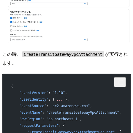
この時、
が実行され
CreateTransitGatewayVpcAttachment
ます。
{
    "eventVersion"
: 
"1.10"
,
    "userIdentity"
: { 
...
 },
    "eventSource"
: 
"ec2.amazonaws.com"
,
    "eventName"
: 
"CreateTransitGatewayVpcAttachment"
,
    "awsRegion"
: 
"ap-northeast-1"
,
    "requestParameters"
: {
        "CreateTransitGatewayVpcAttachmentRequest"
: {