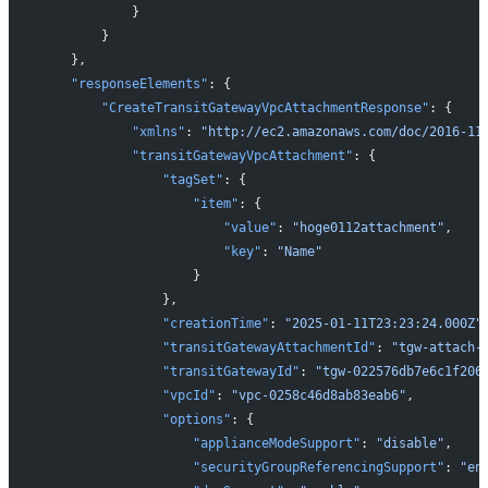
            }
        }
    },
    "responseElements"
: {
        "CreateTransitGatewayVpcAttachmentResponse"
: {
            "xmlns"
: 
"http://ec2.amazonaws.com/doc/2016-11
            "transitGatewayVpcAttachment"
: {
                "tagSet"
: {
                    "item"
: {
                        "value"
: 
"hoge0112attachment"
,
                        "key"
: 
"Name"
                    }
                },
                "creationTime"
: 
"2025-01-11T23:23:24.000Z"
                "transitGatewayAttachmentId"
: 
"tgw-attach-
                "transitGatewayId"
: 
"tgw-022576db7e6c1f206
                "vpcId"
: 
"vpc-0258c46d8ab83eab6"
,
                "options"
: {
                    "applianceModeSupport"
: 
"disable"
,
                    "securityGroupReferencingSupport"
: 
"en