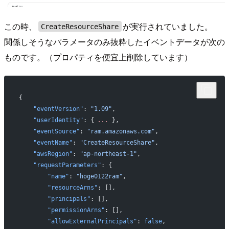
この時、
が実行されていました。
CreateResourceShare
関係しそうなパラメータのみ抜粋したイベントデータが次の
ものです。（プロパティを便宜上削除しています）
{
    "eventVersion"
: 
"1.09"
,
    "userIdentity"
: { 
...
 },
    "eventSource"
: 
"ram.amazonaws.com"
,
    "eventName"
: 
"CreateResourceShare"
,
    "awsRegion"
: 
"ap-northeast-1"
,
    "requestParameters"
: {
        "name"
: 
"hoge0122ram"
,
        "resourceArns"
: [],
        "principals"
: [],
        "permissionArns"
: [],
        "allowExternalPrincipals"
: 
false
,