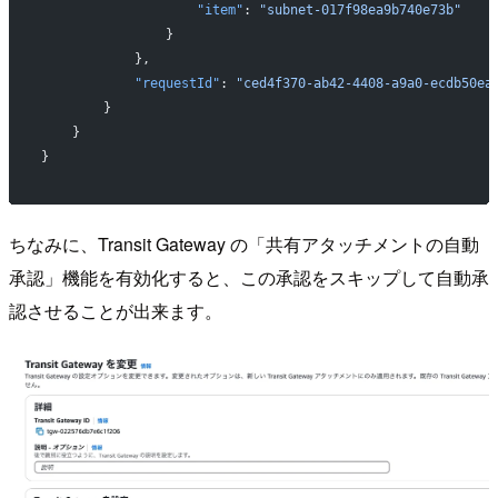
                    "item"
: 
"subnet-017f98ea9b740e73b"
                }
            },
            "requestId"
: 
"ced4f370-ab42-4408-a9a0-ecdb50ea
        }
    }
}
ちなみに、Transit Gateway の「共有アタッチメントの自動
承認」機能を有効化すると、この承認をスキップして自動承
認させることが出来ます。