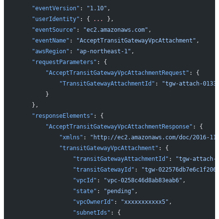
    "eventVersion"
: 
"1.10"
,
    "userIdentity"
: { 
...
 },
    "eventSource"
: 
"ec2.amazonaws.com"
,
    "eventName"
: 
"AcceptTransitGatewayVpcAttachment"
,
    "awsRegion"
: 
"ap-northeast-1"
,
    "requestParameters"
: {
        "AcceptTransitGatewayVpcAttachmentRequest"
: {
            "TransitGatewayAttachmentId"
: 
"tgw-attach-0133
        }
    },
    "responseElements"
: {
        "AcceptTransitGatewayVpcAttachmentResponse"
: {
            "xmlns"
: 
"http://ec2.amazonaws.com/doc/2016-11
            "transitGatewayVpcAttachment"
: {
                "transitGatewayAttachmentId"
: 
"tgw-attach-
                "transitGatewayId"
: 
"tgw-022576db7e6c1f206
                "vpcId"
: 
"vpc-0258c46d8ab83eab6"
,
                "state"
: 
"pending"
,
                "vpcOwnerId"
: 
"xxxxxxxxxxx5"
,
                "subnetIds"
: {