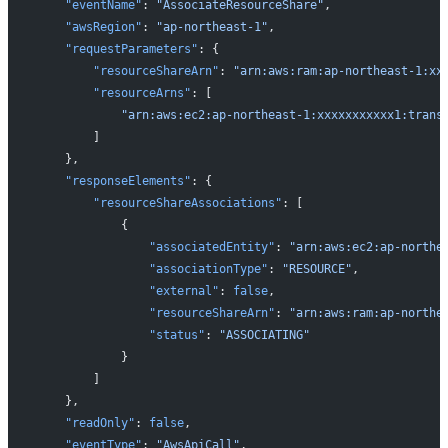
    "eventName"
: 
"AssociateResourceShare"
,
    "awsRegion"
: 
"ap-northeast-1"
,
    "requestParameters"
: {
        "resourceShareArn"
: 
"arn:aws:ram:ap-northeast-1:xx
        "resourceArns"
: [
            "arn:aws:ec2:ap-northeast-1:xxxxxxxxxxx1:trans
        ]
    },
    "responseElements"
: {
        "resourceShareAssociations"
: [
            {
                "associatedEntity"
: 
"arn:aws:ec2:ap-northe
                "associationType"
: 
"RESOURCE"
,
                "external"
: 
false
,
                "resourceShareArn"
: 
"arn:aws:ram:ap-northe
                "status"
: 
"ASSOCIATING"
            }
        ]
    },
    "readOnly"
: 
false
,
    "eventType"
: 
"AwsApiCall"
,