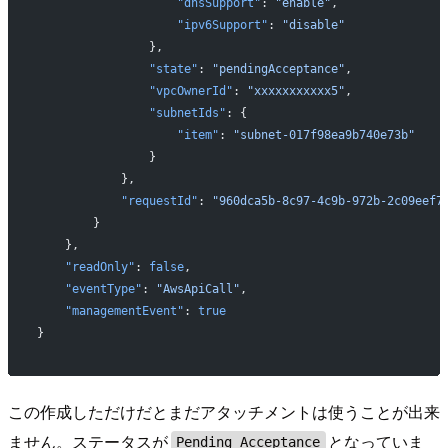
                    "dnsSupport"
: 
"enable"
,
                    "ipv6Support"
: 
"disable"
                },
                "state"
: 
"pendingAcceptance"
,
                "vpcOwnerId"
: 
"xxxxxxxxxxx5"
,
                "subnetIds"
: {
                    "item"
: 
"subnet-017f98ea9b740e73b"
                }
            },
            "requestId"
: 
"960dca5b-8c97-4c9b-972b-2c09eef7
        }
    },
    "readOnly"
: 
false
,
    "eventType"
: 
"AwsApiCall"
,
    "managementEvent"
: 
true
}
この作成しただけだとまだアタッチメントは使うことが出来
ません。ステータスが
となっていま
Pending Acceptance