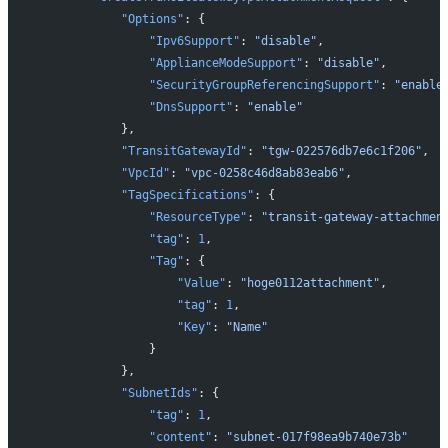
            "Options"
: {
                "Ipv6Support"
: 
"disable"
,
                "ApplianceModeSupport"
: 
"disable"
,
                "SecurityGroupReferencingSupport"
: 
"enable
                "DnsSupport"
: 
"enable"
            },
            "TransitGatewayId"
: 
"tgw-022576db7e6c1f206"
,
            "VpcId"
: 
"vpc-0258c46d8ab83eab6"
,
            "TagSpecifications"
: {
                "ResourceType"
: 
"transit-gateway-attachmen
                "tag"
: 
1
,
                "Tag"
: {
                    "Value"
: 
"hoge0112attachment"
,
                    "tag"
: 
1
,
                    "Key"
: 
"Name"
                }
            },
            "SubnetIds"
: {
                "tag"
: 
1
,
                "content"
: 
"subnet-017f98ea9b740e73b"