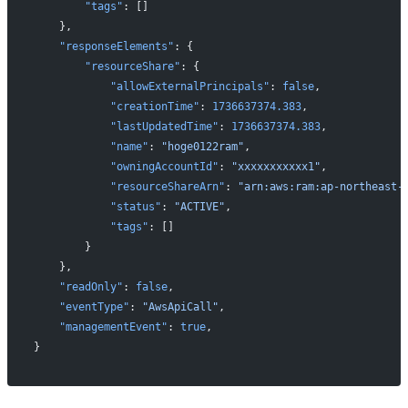
        "tags"
: []
    },
    "responseElements"
: {
        "resourceShare"
: {
            "allowExternalPrincipals"
: 
false
,
            "creationTime"
: 
1736637374.383
,
            "lastUpdatedTime"
: 
1736637374.383
,
            "name"
: 
"hoge0122ram"
,
            "owningAccountId"
: 
"xxxxxxxxxxx1"
,
            "resourceShareArn"
: 
"arn:aws:ram:ap-northeast-
            "status"
: 
"ACTIVE"
,
            "tags"
: []
        }
    },
    "readOnly"
: 
false
,
    "eventType"
: 
"AwsApiCall"
,
    "managementEvent"
: 
true
,
}