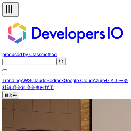
produced by Classmethod
Trending
AWS
Claude
Bedrock
Google Cloud
Azure
セミナー
会
社説明会
勉強会
事例
採用
目次