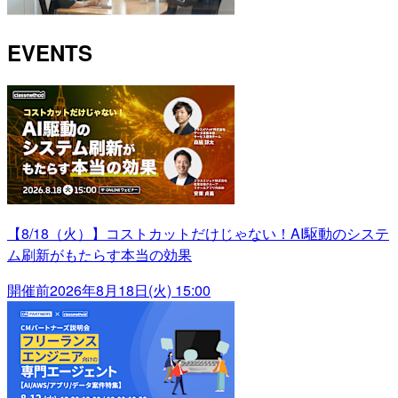
EVENTS
【8/18（火）】コストカットだけじゃない！AI駆動のシステ
ム刷新がもたらす本当の効果
開催前
2026年8月18日(火) 15:00