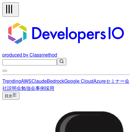
produced by Classmethod
Trending
AWS
Claude
Bedrock
Google Cloud
Azure
セミナー
会
社説明会
勉強会
事例
採用
目次