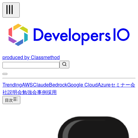
produced by Classmethod
Trending
AWS
Claude
Bedrock
Google Cloud
Azure
セミナー
会
社説明会
勉強会
事例
採用
目次