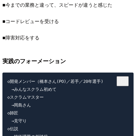
■今までの業務と違って、スピードが違うと感じた
■コードレビューを受ける
■障害対応をする
実践のフォーメーション
◇開発メンバー（橋本さん(PO)／若手／20年選手) 

　→みんなスクラム初めて

◇スクラムマスター　

　→岡島さん

◇師匠　

　→見守り

◇伝説　
