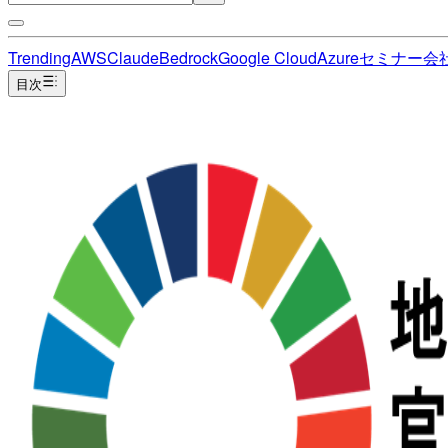
Trending
AWS
Claude
Bedrock
Google Cloud
Azure
セミナー
会
目次