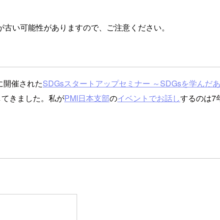
が古い可能性がありますので、ご注意ください。
に開催された
SDGsスタートアップセミナー ～SDGsを学んだ
してきました。私が
PMI日本支部
の
イベントでお話し
するのは7