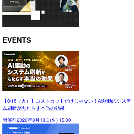
EVENTS
【8/18（火）】コストカットだけじゃない！AI駆動のシステ
ム刷新がもたらす本当の効果
開催前
2026年8月18日(火) 15:00