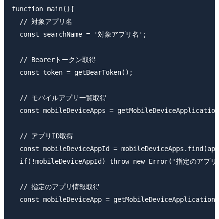
function main(){

  // 対象アプリ名

  const searchName = '対象アプリ名';

  // Bearerトークン取得

  const token = getBearToken();

  // モバイルアプリ一覧取得

  const mobileDeviceApps = getMobileDeviceApplication
  // アプリID取得

  const mobileDeviceAppId = mobileDeviceApps.find(app
  if(!mobileDeviceAppId) throw new Error('指定
  // 指定のアプリ情報取得

  const mobileDeviceApp = getMobileDeviceApplication(