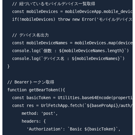
  // 紐づいているモバイルデバイス一覧取得

  const mobileDevices = mobileDeviceApp.mobile_device
  if(!mobileDevices) throw new Error('モバイル
  // デバイス名出力

  const mobileDeviceNames = mobileDevices.map(device 
  console.log(`個数 : ${mobileDeviceNames.length}`)

  console.log(`デバイス名 : ${mobileDeviceNames}`)

}

// Bearerトークン取得

function getBearToken(){

  const basicToken = Utilities.base64Encode(propertie
  const res = UrlFetchApp.fetch(`${baseProApi}/auth/t
      method: 'post',

      headers: {

        'Authorization': `Basic ${basicToken}`,
