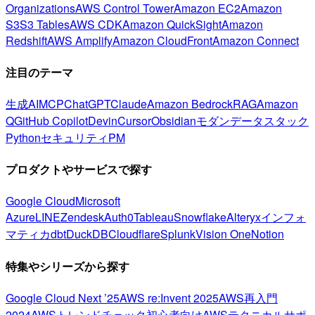
Organizations
AWS Control Tower
Amazon EC2
Amazon
S3
S3 Tables
AWS CDK
Amazon QuickSight
Amazon
Redshift
AWS Amplify
Amazon CloudFront
Amazon Connect
注目のテーマ
生成AI
MCP
ChatGPT
Claude
Amazon Bedrock
RAG
Amazon
Q
GitHub Copilot
Devin
Cursor
Obsidian
モダンデータスタック
Python
セキュリティ
PM
プロダクトやサービスで探す
Google Cloud
Microsoft
Azure
LINE
Zendesk
Auth0
Tableau
Snowflake
Alteryx
インフォ
マティカ
dbt
DuckDB
Cloudflare
Splunk
Vision One
Notion
特集やシリーズから探す
Google Cloud Next ’25
AWS re:Invent 2025
AWS再入門
2024
AWSトレンドチェック
初心者向け
AWSテクニカルサポ