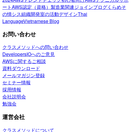
ート
AWS認定（資格）
製造業関連
ジョインブログ
くらめそ
の情シス
組織開発室の活動
デザイン
Thai
Language
Vietnamese Blog
お問い合わせ
クラスメソッドへの問い合わせ
DevelopersIOへのご意見
AWSに関するご相談
資料ダウンロード
メールマガジン登録
セミナー情報
採用情報
会社説明会
勉強会
運営会社
クラスメソッドについて