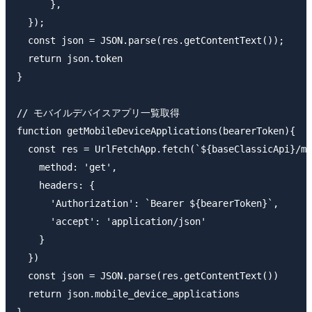
      },

  });

  const json = JSON.parse(res.getContentText());

  return json.token

}

// モバイルデバイスアプリ一覧取得

function getMobileDeviceApplications(bearerToken){

  const res = UrlFetchApp.fetch(`${baseClassicApi}/mo
    method: 'get',

    headers: {

      'Authorization': `Bearer ${bearerToken}`,

      'accept': 'application/json'

    }

  })

  const json = JSON.parse(res.getContentText())

  return json.mobile_device_applications
