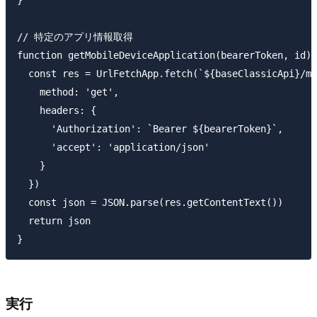
}

// 特定のアプリ情報取得

function getMobileDeviceApplication(bearerToken, id){

  const res = UrlFetchApp.fetch(`${baseClassicApi}/mo
    method: 'get',

    headers: {

      'Authorization': `Bearer ${bearerToken}`,

      'accept': 'application/json'

    }

  })

  const json = JSON.parse(res.getContentText())

  return json

実行