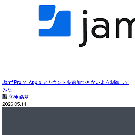
Jamf Pro で Apple アカウントを追加できないよう制御して
みた
立神 皓基
2026.05.14