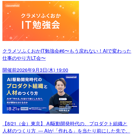
クラメソふくおかIT勉強会#6〜もう戻れない！AIで変わった
仕事のやり方LT会〜
開催前
2026年9月3日(木) 19:00
【8/21（金）東京】 AI駆動開発時代の、プロダクト組織と
人材のつくり方 ― AIが「作れる」を当たり前にした先で、