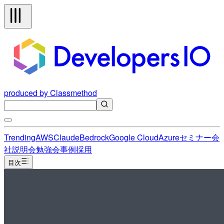
produced by Classmethod
Trending
AWS
Claude
Bedrock
Google Cloud
Azure
セミナー
会
社説明会
勉強会
事例
採用
目次