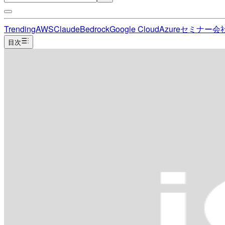
Trending
AWS
Claude
Bedrock
Google Cloud
Azure
セミナー
会
目次