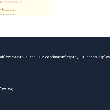
ableViewDataSource, UISearchBarDelegate, UISearchDisplay
leView;
