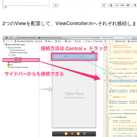
2つのViewを配置して、ViewController.mへそれぞれ接続し