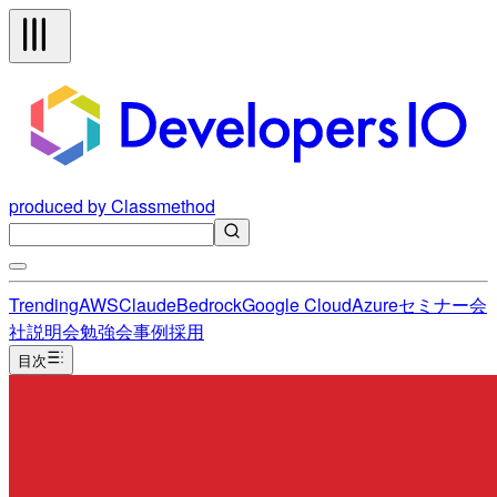
produced by Classmethod
Trending
AWS
Claude
Bedrock
Google Cloud
Azure
セミナー
会
社説明会
勉強会
事例
採用
目次