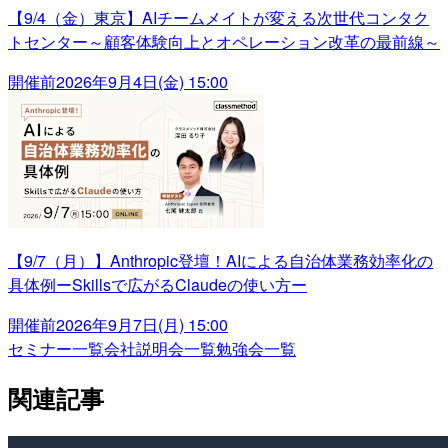
【9/4（金）東京】AIチームメイトが変える次世代コンタク
トセンター～顧客体験向上とオペレーション改革の最前線～
開催前
2026年9月4日(金) 15:00
【9/7（月）】Anthropic登壇！AIによる自治体業務効率化の
具体例ーSkillsで広がるClaudeの使い方ー
開催前
2026年9月7日(月) 15:00
セミナー一覧
会社説明会一覧
勉強会一覧
関連記事