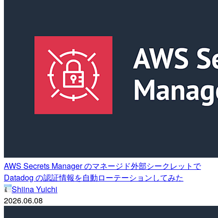
AWS Secrets Manager のマネージド外部シークレットで
Datadog の認証情報を自動ローテーションしてみた
Shiina Yuichi
2026.06.08