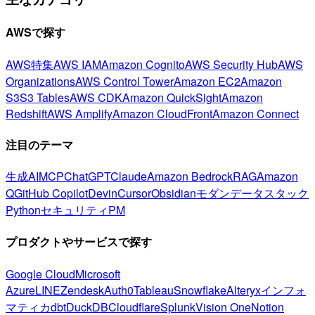
AWSで探す
AWS特集
AWS IAM
Amazon Cognito
AWS Security Hub
AWS
Organizations
AWS Control Tower
Amazon EC2
Amazon
S3
S3 Tables
AWS CDK
Amazon QuickSight
Amazon
Redshift
AWS Amplify
Amazon CloudFront
Amazon Connect
注目のテーマ
生成AI
MCP
ChatGPT
Claude
Amazon Bedrock
RAG
Amazon
Q
GitHub Copilot
Devin
Cursor
Obsidian
モダンデータスタック
Python
セキュリティ
PM
プロダクトやサービスで探す
Google Cloud
Microsoft
Azure
LINE
Zendesk
Auth0
Tableau
Snowflake
Alteryx
インフォ
マティカ
dbt
DuckDB
Cloudflare
Splunk
Vision One
Notion