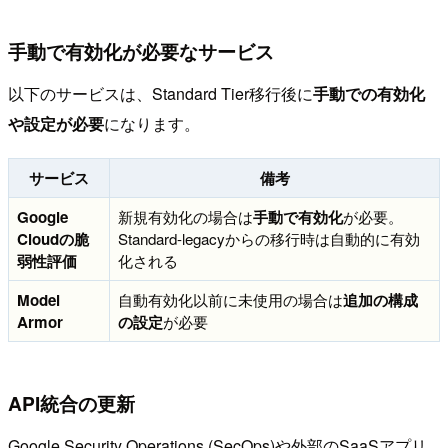
手動で有効化が必要なサービス
以下のサービスは、Standard Tier移行後に
手動での有効化
や設定が必要
になります。
サービス
備考
Google
新規有効化の場合は
手動で有効化
が必要。
Cloudの脆
Standard-legacyからの移行時は自動的に有効
弱性評価
化される
Model
自動有効化以前に未使用の場合は
追加の構成
Armor
の設定
が必要
API統合の更新
Google Security Operations (SecOps)や外部のSaaSアプリ