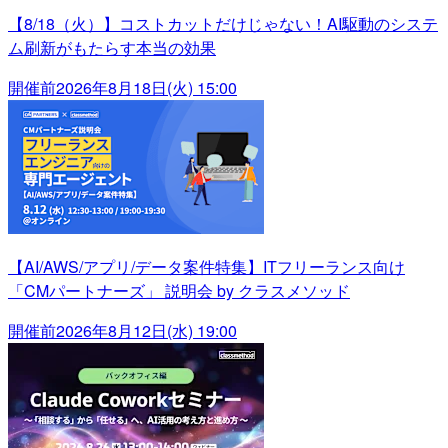
【8/18（火）】コストカットだけじゃない！AI駆動のシステ
ム刷新がもたらす本当の効果
開催前
2026年8月18日(火) 15:00
【AI/AWS/アプリ/データ案件特集】ITフリーランス向け
「CMパートナーズ」 説明会 by クラスメソッド
開催前
2026年8月12日(水) 19:00