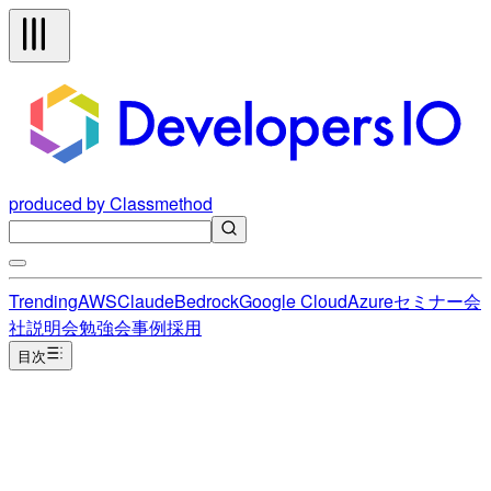
produced by Classmethod
Trending
AWS
Claude
Bedrock
Google Cloud
Azure
セミナー
会
社説明会
勉強会
事例
採用
目次