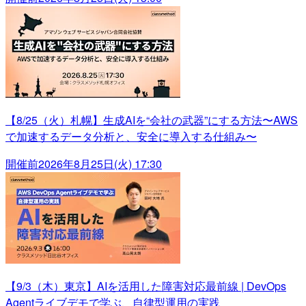
【8/25（火）札幌】生成AIを“会社の武器”にする方法〜AWS
で加速するデータ分析と、安全に導入する仕組み〜
開催前
2026年8月25日(火) 17:30
【9/3（木）東京】AIを活用した障害対応最前線 | DevOps
Agentライブデモで学ぶ、自律型運用の実践