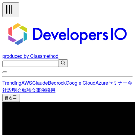
produced by Classmethod
Trending
AWS
Claude
Bedrock
Google Cloud
Azure
セミナー
会
社説明会
勉強会
事例
採用
目次