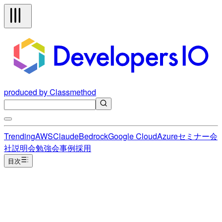
produced by Classmethod
Trending
AWS
Claude
Bedrock
Google Cloud
Azure
セミナー
会
社説明会
勉強会
事例
採用
目次