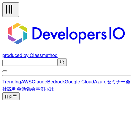
produced by Classmethod
Trending
AWS
Claude
Bedrock
Google Cloud
Azure
セミナー
会
社説明会
勉強会
事例
採用
目次