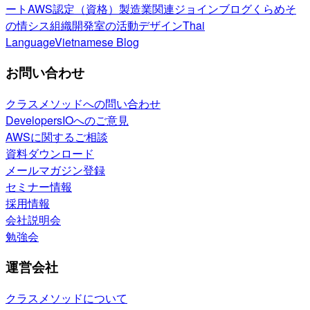
ート
AWS認定（資格）
製造業関連
ジョインブログ
くらめそ
の情シス
組織開発室の活動
デザイン
Thai
Language
Vietnamese Blog
お問い合わせ
クラスメソッドへの問い合わせ
DevelopersIOへのご意見
AWSに関するご相談
資料ダウンロード
メールマガジン登録
セミナー情報
採用情報
会社説明会
勉強会
運営会社
クラスメソッドについて