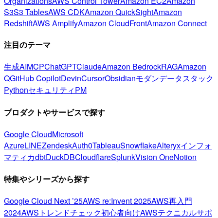
Organizations
AWS Control Tower
Amazon EC2
Amazon
S3
S3 Tables
AWS CDK
Amazon QuickSight
Amazon
Redshift
AWS Amplify
Amazon CloudFront
Amazon Connect
注目のテーマ
生成AI
MCP
ChatGPT
Claude
Amazon Bedrock
RAG
Amazon
Q
GitHub Copilot
Devin
Cursor
Obsidian
モダンデータスタック
Python
セキュリティ
PM
プロダクトやサービスで探す
Google Cloud
Microsoft
Azure
LINE
Zendesk
Auth0
Tableau
Snowflake
Alteryx
インフォ
マティカ
dbt
DuckDB
Cloudflare
Splunk
Vision One
Notion
特集やシリーズから探す
Google Cloud Next ’25
AWS re:Invent 2025
AWS再入門
2024
AWSトレンドチェック
初心者向け
AWSテクニカルサポ