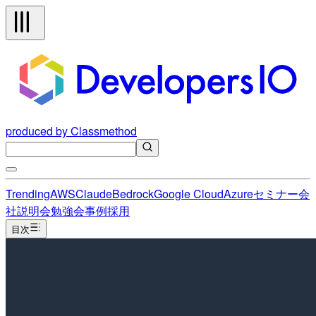
produced by Classmethod
Trending
AWS
Claude
Bedrock
Google Cloud
Azure
セミナー
会
社説明会
勉強会
事例
採用
目次