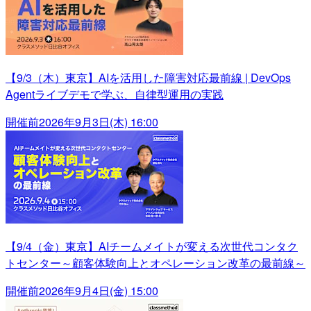
【9/3（木）東京】AIを活用した障害対応最前線 | DevOps
Agentライブデモで学ぶ、自律型運用の実践
開催前
2026年9月3日(木) 16:00
【9/4（金）東京】AIチームメイトが変える次世代コンタク
トセンター～顧客体験向上とオペレーション改革の最前線～
開催前
2026年9月4日(金) 15:00