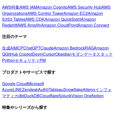
AWS特集
AWS IAM
Amazon Cognito
AWS Security Hub
AWS
Organizations
AWS Control Tower
Amazon EC2
Amazon
S3
S3 Tables
AWS CDK
Amazon QuickSight
Amazon
Redshift
AWS Amplify
Amazon CloudFront
Amazon Connect
注目のテーマ
生成AI
MCP
ChatGPT
Claude
Amazon Bedrock
RAG
Amazon
Q
GitHub Copilot
Devin
Cursor
Obsidian
モダンデータスタック
Python
セキュリティ
PM
プロダクトやサービスで探す
Google Cloud
Microsoft
Azure
LINE
Zendesk
Auth0
Tableau
Snowflake
Alteryx
インフォ
マティカ
dbt
DuckDB
Cloudflare
Splunk
Vision One
Notion
特集やシリーズから探す