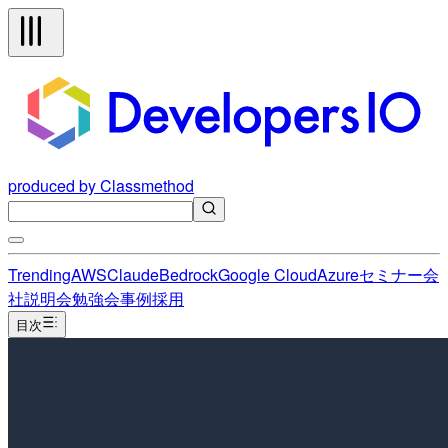
produced by Classmethod
Trending
AWS
Claude
Bedrock
Google Cloud
Azure
セミナー
会
社説明会
勉強会
事例
採用
目次