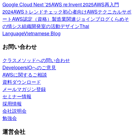
Google Cloud Next ’25
AWS re:Invent 2025
AWS再入門
2024
AWSトレンドチェック
初心者向け
AWSテクニカルサポ
ート
AWS認定（資格）
製造業関連
ジョインブログ
くらめそ
の情シス
組織開発室の活動
デザイン
Thai
Language
Vietnamese Blog
お問い合わせ
クラスメソッドへの問い合わせ
DevelopersIOへのご意見
AWSに関するご相談
資料ダウンロード
メールマガジン登録
セミナー情報
採用情報
会社説明会
勉強会
運営会社