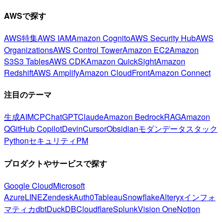
AWSで探す
AWS特集
AWS IAM
Amazon Cognito
AWS Security Hub
AWS
Organizations
AWS Control Tower
Amazon EC2
Amazon
S3
S3 Tables
AWS CDK
Amazon QuickSight
Amazon
Redshift
AWS Amplify
Amazon CloudFront
Amazon Connect
注目のテーマ
生成AI
MCP
ChatGPT
Claude
Amazon Bedrock
RAG
Amazon
Q
GitHub Copilot
Devin
Cursor
Obsidian
モダンデータスタック
Python
セキュリティ
PM
プロダクトやサービスで探す
Google Cloud
Microsoft
Azure
LINE
Zendesk
Auth0
Tableau
Snowflake
Alteryx
インフォ
マティカ
dbt
DuckDB
Cloudflare
Splunk
Vision One
Notion