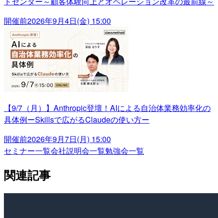
トセンター～顧客体験向上とオペレーション改革の最前線～
開催前
2026年9月4日(金) 15:00
【9/7（月）】Anthropic登壇！AIによる自治体業務効率化の
具体例ーSkillsで広がるClaudeの使い方ー
開催前
2026年9月7日(月) 15:00
セミナー一覧
会社説明会一覧
勉強会一覧
関連記事