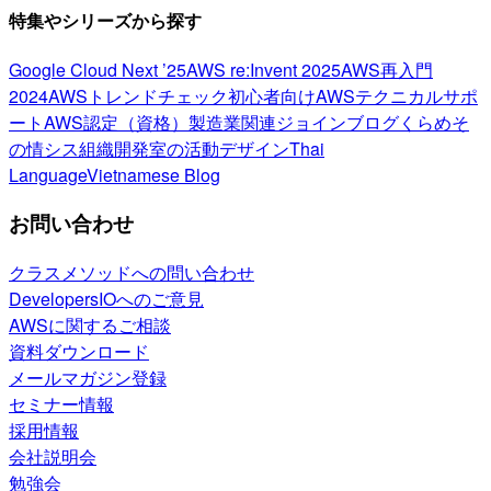
特集やシリーズから探す
Google Cloud Next ’25
AWS re:Invent 2025
AWS再入門
2024
AWSトレンドチェック
初心者向け
AWSテクニカルサポ
ート
AWS認定（資格）
製造業関連
ジョインブログ
くらめそ
の情シス
組織開発室の活動
デザイン
Thai
Language
Vietnamese Blog
お問い合わせ
クラスメソッドへの問い合わせ
DevelopersIOへのご意見
AWSに関するご相談
資料ダウンロード
メールマガジン登録
セミナー情報
採用情報
会社説明会
勉強会