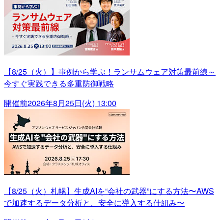
【8/25（火）】事例から学ぶ！ランサムウェア対策最前線～
今すぐ実践できる多重防御戦略
開催前
2026年8月25日(火) 13:00
【8/25（火）札幌】生成AIを“会社の武器”にする方法〜AWS
で加速するデータ分析と、安全に導入する仕組み〜