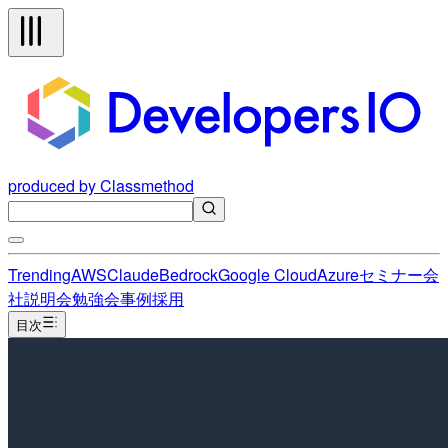
produced by Classmethod
Trending
AWS
Claude
Bedrock
Google Cloud
Azure
セミナー
会
社説明会
勉強会
事例
採用
目次