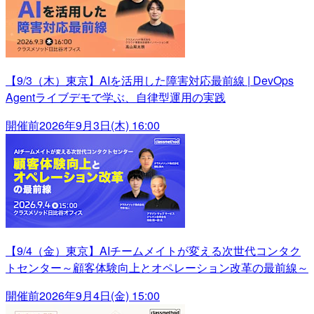
【9/3（木）東京】AIを活用した障害対応最前線 | DevOps
Agentライブデモで学ぶ、自律型運用の実践
開催前
2026年9月3日(木) 16:00
【9/4（金）東京】AIチームメイトが変える次世代コンタク
トセンター～顧客体験向上とオペレーション改革の最前線～
開催前
2026年9月4日(金) 15:00