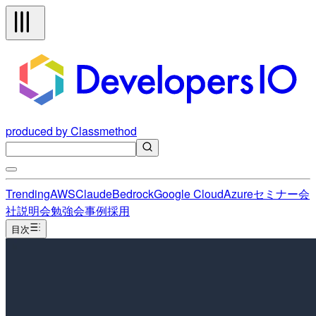
produced by Classmethod
Trending
AWS
Claude
Bedrock
Google Cloud
Azure
セミナー
会
社説明会
勉強会
事例
採用
目次