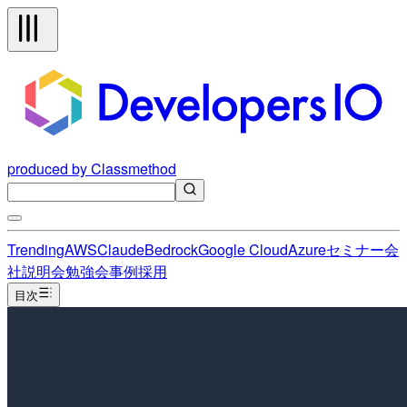
produced by Classmethod
Trending
AWS
Claude
Bedrock
Google Cloud
Azure
セミナー
会
社説明会
勉強会
事例
採用
目次