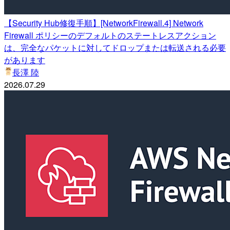
【Security Hub修復手順】[NetworkFirewall.4] Network
Firewall ポリシーのデフォルトのステートレスアクション
は、完全なパケットに対してドロップまたは転送される必要
があります
長澤 陸
2026.07.29