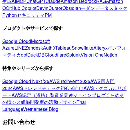
生成AI
MCP
ChatGPT
Claude
Amazon Bedrock
RAG
Amazon
Q
GitHub Copilot
Devin
Cursor
Obsidian
モダンデータスタック
Python
セキュリティ
PM
プロダクトやサービスで探す
Google Cloud
Microsoft
Azure
LINE
Zendesk
Auth0
Tableau
Snowflake
Alteryx
インフォ
マティカ
dbt
DuckDB
Cloudflare
Splunk
Vision One
Notion
特集やシリーズから探す
Google Cloud Next ’25
AWS re:Invent 2025
AWS再入門
2024
AWSトレンドチェック
初心者向け
AWSテクニカルサポ
ート
AWS認定（資格）
製造業関連
ジョインブログ
くらめそ
の情シス
組織開発室の活動
デザイン
Thai
Language
Vietnamese Blog
お問い合わせ