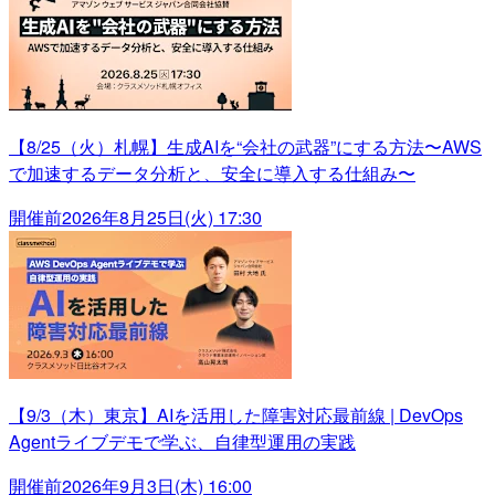
【8/25（火）札幌】生成AIを“会社の武器”にする方法〜AWS
で加速するデータ分析と、安全に導入する仕組み〜
開催前
2026年8月25日(火) 17:30
【9/3（木）東京】AIを活用した障害対応最前線 | DevOps
Agentライブデモで学ぶ、自律型運用の実践
開催前
2026年9月3日(木) 16:00