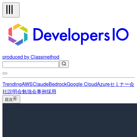
produced by Classmethod
Trending
AWS
Claude
Bedrock
Google Cloud
Azure
セミナー
会
社説明会
勉強会
事例
採用
目次