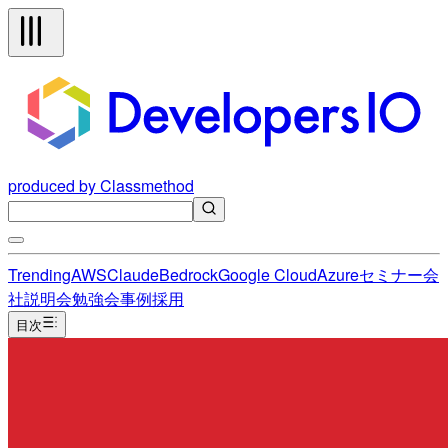
produced by Classmethod
Trending
AWS
Claude
Bedrock
Google Cloud
Azure
セミナー
会
社説明会
勉強会
事例
採用
目次