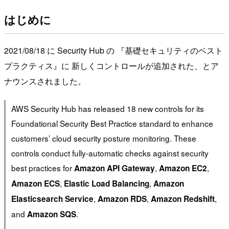
はじめに
2021/08/18 に Security Hub の 『基礎セキュリティのベスト
プラクティス』に 新しくコントロールが追加された、とア
ナウンスされました。
AWS Security Hub has released 18 new controls for its
Foundational Security Best Practice standard to enhance
customers’ cloud security posture monitoring. These
controls conduct fully-automatic checks against security
best practices for
,
,
Amazon API Gateway
Amazon EC2
,
,
Amazon ECS
Elastic Load Balancing
Amazon
,
,
,
Elasticsearch Service
Amazon RDS
Amazon Redshift
and
.
Amazon SQS