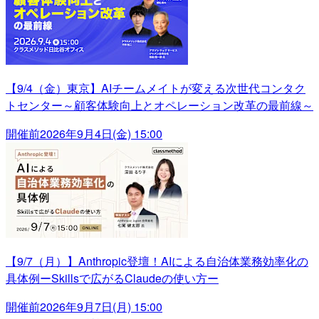
【9/4（金）東京】AIチームメイトが変える次世代コンタク
トセンター～顧客体験向上とオペレーション改革の最前線～
開催前
2026年9月4日(金) 15:00
【9/7（月）】Anthropic登壇！AIによる自治体業務効率化の
具体例ーSkillsで広がるClaudeの使い方ー
開催前
2026年9月7日(月) 15:00