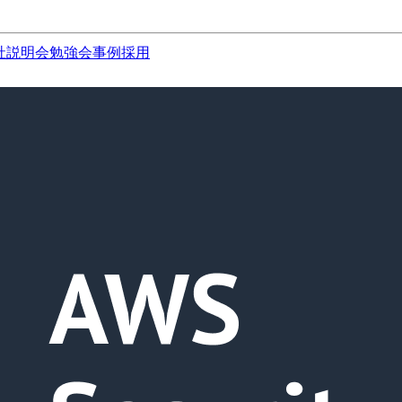
社説明会
勉強会
事例
採用