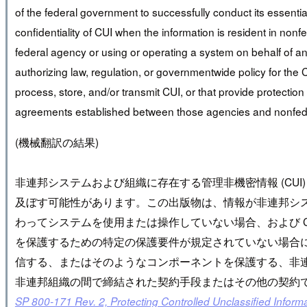
of the federal government to successfully conduct its essenti
confidentiality of CUI when the information is resident in non
federal agency or using or operating a system on behalf of an
authorizing law, regulation, or governmentwide policy for the
process, store, and/or transmit CUI, or that provide protectio
agreements established between those agencies and nonfede
(機械翻訳の結果)
非連邦システムおよび組織に存在する管理非機密情報 (CU
及ぼす可能性があります。この出版物は、情報が非連邦シ
わってシステムを使用または操作していない場合、および CU
を保護するための特定の保護要件が規定されていない場合に、
信する、またはそのようなコンポーネントを保護する、非
非連邦組織の間で締結された契約手段またはその他の契約
SP 800-171 Rev. 2, Protecting Controlled Unclassified Infor