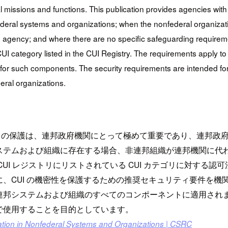
al missions and functions. This publication provides agencies wi
federal systems and organizations; when the nonfederal organizatio
 agency; and where there are no specific safeguarding requirement
 CUI category listed in the CUI Registry. The requirements apply 
n for such components. The security requirements are intended for
ral organizations.
I) の保護は、連邦政府機関にとって極めて重要であり、連邦
ステムおよび組織に存在する場合、非連邦組織が連邦機関に代
I レジストリにリストされている CUI カテゴリに対する認可
CUI の機密性を保護するための推奨セキュリティ要件を機関
連邦システムおよび組織のすべてのコンポーネントに適用され
で使用することを目的としています。
mation in Nonfederal Systems and Organizations | CSRC