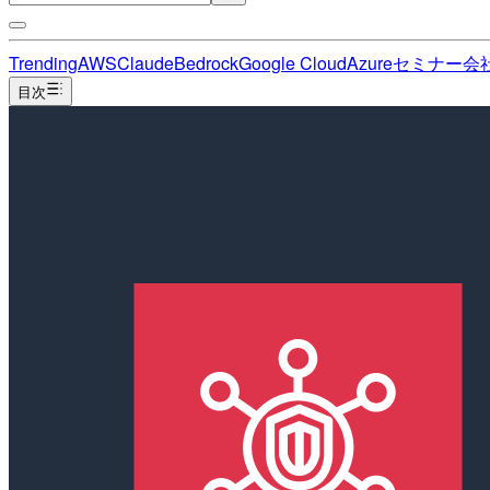
Trending
AWS
Claude
Bedrock
Google Cloud
Azure
セミナー
会
目次