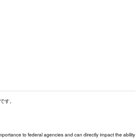
クです。
portance to federal agencies and can directly impact the ability