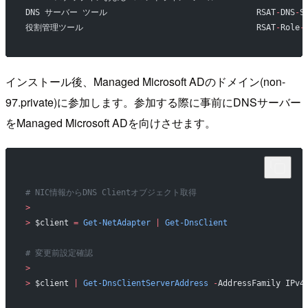
DNS サーバー ツール                               RSAT
-
DNS
-
S
役割管理ツール                                    RSAT
-
Role
-
インストール後、Managed Microsoft ADのドメイン(non-
97.private)に参加します。参加する際に事前にDNSサーバー
をManaged Microsoft ADを向けさせます。
# NIC情報からDNS Clientオブジェクト取得
>
>
 $client 
=
 Get-NetAdapter
 |
 Get-DnsClient
# 変更前設定確認
>
>
 $client 
|
 Get-DnsClientServerAddress
 -
AddressFamily IPv4