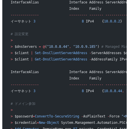
InterfaceAlias               Interface Address ServerAddre
                             Index     Family
--------------
               ---------
 -------
 -----------
イーサネット 
3
                       8
 IPv4    {
10.0
.
0.2
}
# 設定変更
>
>
 $dnsServers 
=
 @
(
"10.0.8.44"
,
 "10.0.9.185"
) 
# Managed Mi
>
 $client 
|
 Set-DnsClientServerAddress
 -
ServerAddresses $d
>
 $client 
|
 Get-DnsClientServerAddress
 -
AddressFamily IPv4
InterfaceAlias               Interface Address ServerAddre
                             Index     Family
--------------
               ---------
 -------
 -----------
イーサネット 
3
                       8
 IPv4    {
10.0
.
8.44
,
 1
# ドメイン参加
>
>
 $password
=
ConvertTo-SecureString
 -
AsPlainText 
-
Force 
"<M
>
 $credential
=
New-Object
 System.Management.Automation.PSCr
>
 Add-Computer
 -
DomainName non
-
97.
private 
-
Credential $cre