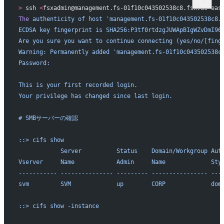
>
 ssh 
<
fsxadmin@management.fs-01f10c043502538c8.fsx.us-eas
The
 authenticity
 of
 host
 'management.fs-01f10c043502538c8.
ECDSA key fingerprint is SHA256:P3tf0rtdzgJUWApBIgWZvDmI96
Are you sure you want to continue connecting (yes/no/[fing
Warning: Permanently added 'management.fs-01f10c043502538c
Password:
This is your first recorded login.
Your privilege has changed since last login.
# SMBサーバーの確認
::> cifs show
            Server          Status    Domain/Workgroup Aut
Vserver     Name            Admin     Name             Sty
----------- --------------- --------- ---------------- ---
svm         SVM             up        CORP             dom
::> cifs show -instance