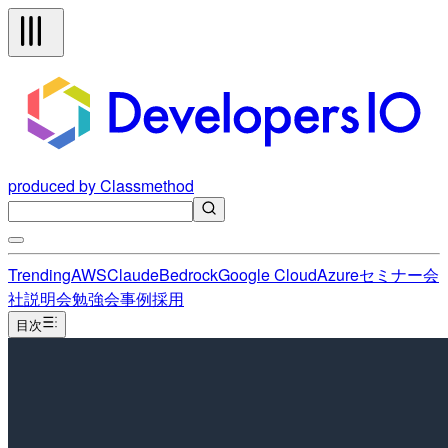
produced by Classmethod
Trending
AWS
Claude
Bedrock
Google Cloud
Azure
セミナー
会
社説明会
勉強会
事例
採用
目次