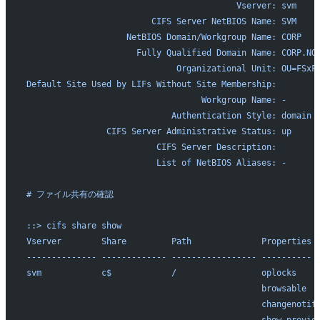
                                          Vserver: svm
                         CIFS Server NetBIOS Name: SVM
                    NetBIOS Domain/Workgroup Name: CORP
                      Fully Qualified Domain Name: CORP.NO
                              Organizational Unit: OU=FSxF
Default Site Used by LIFs Without Site Membership:
                                   Workgroup Name: -
                             Authentication Style: domain
                CIFS Server Administrative Status: up
                          CIFS Server Description:
                          List of NetBIOS Aliases: -
# ファイル共有の確認
::> cifs share show
Vserver        Share         Path              Properties 
-------------- ------------- ----------------- ---------- 
svm            c$            /                 oplocks    
                                               browsable
                                               changenotif