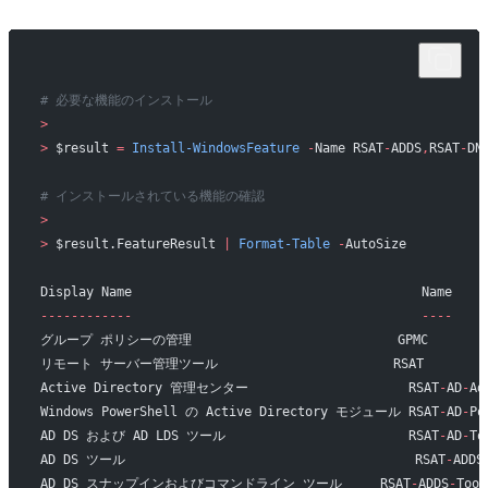
# 必要な機能のインストール
>
>
 $result 
=
 Install-WindowsFeature
 -
Name RSAT
-
ADDS
,
RSAT
-
DN
# インストールされている機能の確認
>
>
 $result.FeatureResult 
|
 Format-Table
 -
AutoSize
Display Name                                      Name    
------------
                                      ----
    
グループ ポリシーの管理                           GPMC         
リモート サーバー管理ツール                       RSAT          
Active Directory 管理センター                     RSAT
-
AD
-
Ad
Windows PowerShell の Active Directory モジュール RSAT
-
AD
-
Po
AD DS および AD LDS ツール                        RSAT
-
AD
-
To
AD DS ツール                                      RSAT
-
ADDS
AD DS スナップインおよびコマンドライン ツール     RSAT
-
ADDS
-
Tool