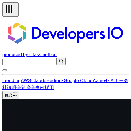
produced by Classmethod
Trending
AWS
Claude
Bedrock
Google Cloud
Azure
セミナー
会
社説明会
勉強会
事例
採用
目次