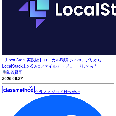
【LocalStack実践編】ローカル環境でJavaアプリから
LocalStack上のS3にファイルアップロードしてみた
眞鍋賢司
2025.06.27
クラスメソッド株式会社