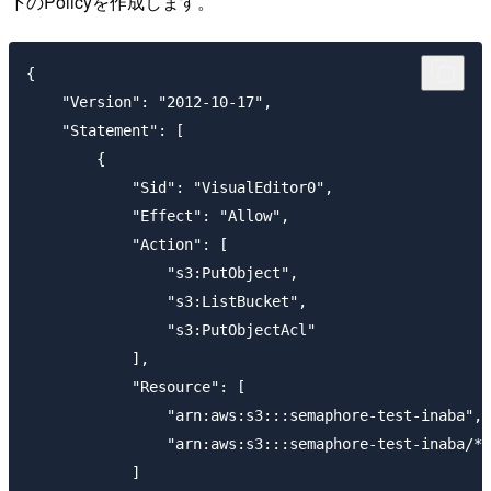
下のPolicyを作成します。
{

    "Version": "2012-10-17",

    "Statement": [

        {

            "Sid": "VisualEditor0",

            "Effect": "Allow",

            "Action": [

                "s3:PutObject",

                "s3:ListBucket",

                "s3:PutObjectAcl"

            ],

            "Resource": [

                "arn:aws:s3:::semaphore-test-inaba",

                "arn:aws:s3:::semaphore-test-inaba/*"

            ]
