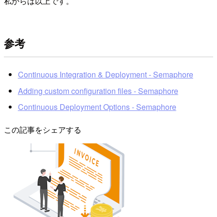
私からは以上です。
参考
Continuous Integration & Deployment - Semaphore
Adding custom configuration files - Semaphore
Continuous Deployment Options - Semaphore
この記事をシェアする