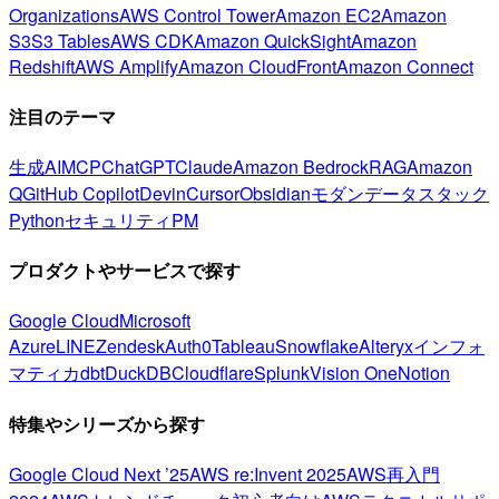
Organizations
AWS Control Tower
Amazon EC2
Amazon
S3
S3 Tables
AWS CDK
Amazon QuickSight
Amazon
Redshift
AWS Amplify
Amazon CloudFront
Amazon Connect
注目のテーマ
生成AI
MCP
ChatGPT
Claude
Amazon Bedrock
RAG
Amazon
Q
GitHub Copilot
Devin
Cursor
Obsidian
モダンデータスタック
Python
セキュリティ
PM
プロダクトやサービスで探す
Google Cloud
Microsoft
Azure
LINE
Zendesk
Auth0
Tableau
Snowflake
Alteryx
インフォ
マティカ
dbt
DuckDB
Cloudflare
Splunk
Vision One
Notion
特集やシリーズから探す
Google Cloud Next ’25
AWS re:Invent 2025
AWS再入門