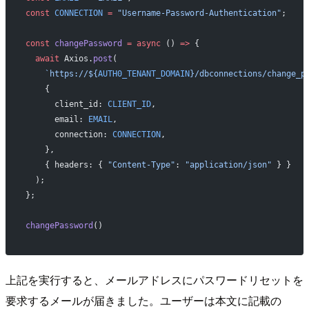
const
 CONNECTION
 =
 "Username-Password-Authentication"
;
const
 changePassword
 =
 async
 () 
=>
 {
  await
 Axios.
post
(
    `https://${
AUTH0_TENANT_DOMAIN
}/dbconnections/change_p
    {
      client_id: 
CLIENT_ID
,
      email: 
EMAIL
,
      connection: 
CONNECTION
,
    },
    { headers: { 
"Content-Type"
: 
"application/json"
 } }
  );
};
changePassword
()
上記を実行すると、メールアドレスにパスワードリセットを
要求するメールが届きました。ユーザーは本文に記載の