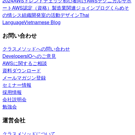
2024
AWSトレンドチェック
初心者向け
AWSテクニカルサポ
ート
AWS認定（資格）
製造業関連
ジョインブログ
くらめそ
の情シス
組織開発室の活動
デザイン
Thai
Language
Vietnamese Blog
お問い合わせ
クラスメソッドへの問い合わせ
DevelopersIOへのご意見
AWSに関するご相談
資料ダウンロード
メールマガジン登録
セミナー情報
採用情報
会社説明会
勉強会
運営会社
クラスメソッドについて