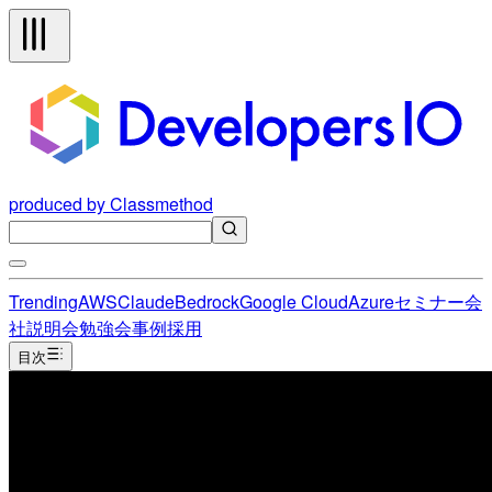
produced by Classmethod
Trending
AWS
Claude
Bedrock
Google Cloud
Azure
セミナー
会
社説明会
勉強会
事例
採用
目次