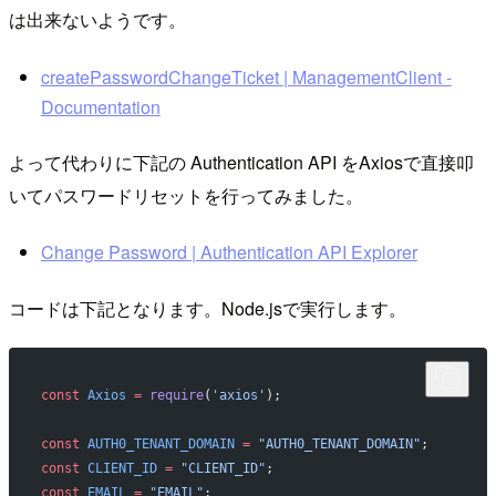
は出来ないようです。
createPasswordChangeTicket | ManagementClient -
Documentation
よって代わりに下記の Authentication API をAxiosで直接叩
いてパスワードリセットを行ってみました。
Change Password | Authentication API Explorer
コードは下記となります。Node.jsで実行します。
const
 Axios
 =
 require
(
'axios'
);
const
 AUTH0_TENANT_DOMAIN
 =
 "AUTH0_TENANT_DOMAIN"
;
const
 CLIENT_ID
 =
 "CLIENT_ID"
;
const
 EMAIL
 =
 "EMAIL"
;