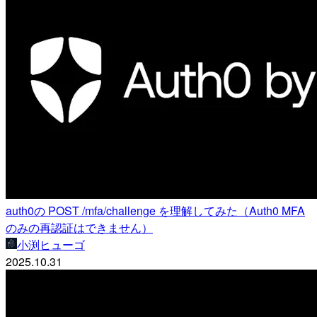
auth0の POST /mfa/challenge を理解してみた（Auth0 MFA
のみの再認証はできません）
小渕ヒューゴ
2025.10.31