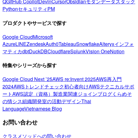
Q
GitHub Copilot
Devin
Cursor
Obsidian
モダンデータスタック
Python
セキュリティ
PM
プロダクトやサービスで探す
Google Cloud
Microsoft
Azure
LINE
Zendesk
Auth0
Tableau
Snowflake
Alteryx
インフォ
マティカ
dbt
DuckDB
Cloudflare
Splunk
Vision One
Notion
特集やシリーズから探す
Google Cloud Next ’25
AWS re:Invent 2025
AWS再入門
2024
AWSトレンドチェック
初心者向け
AWSテクニカルサポ
ート
AWS認定（資格）
製造業関連
ジョインブログ
くらめそ
の情シス
組織開発室の活動
デザイン
Thai
Language
Vietnamese Blog
お問い合わせ
クラスメソッドへの問い合わせ