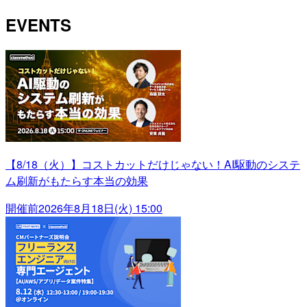
EVENTS
【8/18（火）】コストカットだけじゃない！AI駆動のシステ
ム刷新がもたらす本当の効果
開催前
2026年8月18日(火) 15:00