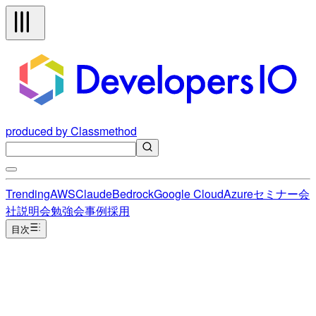
produced by Classmethod
Trending
AWS
Claude
Bedrock
Google Cloud
Azure
セミナー
会
社説明会
勉強会
事例
採用
目次