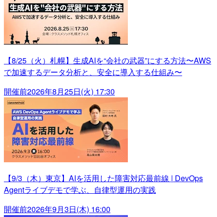
【8/25（火）札幌】生成AIを“会社の武器”にする方法〜AWS
で加速するデータ分析と、安全に導入する仕組み〜
開催前
2026年8月25日(火) 17:30
【9/3（木）東京】AIを活用した障害対応最前線 | DevOps
Agentライブデモで学ぶ、自律型運用の実践
開催前
2026年9月3日(木) 16:00