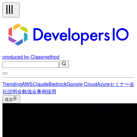
produced by Classmethod
Trending
AWS
Claude
Bedrock
Google Cloud
Azure
セミナー
会
社説明会
勉強会
事例
採用
目次