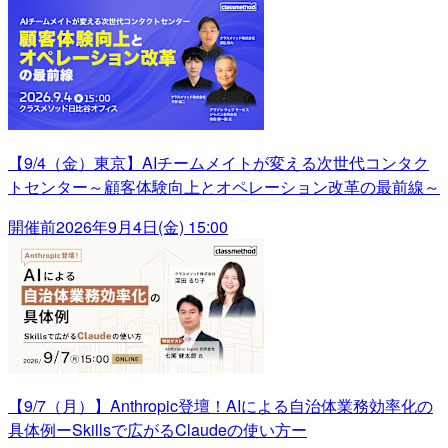
【9/4（金）東京】AIチームメイトが変える次世代コンタク
トセンター～顧客体験向上とオペレーション改革の最前線～
開催前
2026年9月4日(金) 15:00
【9/7（月）】Anthropic登壇！AIによる自治体業務効率化の
具体例ーSkillsで広がるClaudeの使い方ー