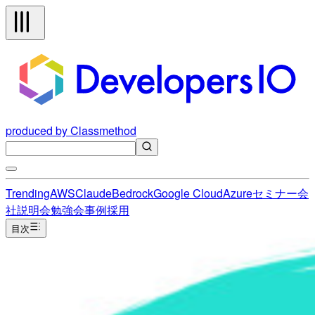
produced by Classmethod
Trending
AWS
Claude
Bedrock
Google Cloud
Azure
セミナー
会
社説明会
勉強会
事例
採用
目次