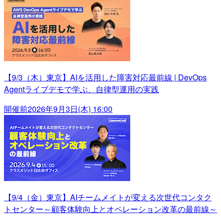
【9/3（木）東京】AIを活用した障害対応最前線 | DevOps
Agentライブデモで学ぶ、自律型運用の実践
開催前
2026年9月3日(木) 16:00
【9/4（金）東京】AIチームメイトが変える次世代コンタク
トセンター～顧客体験向上とオペレーション改革の最前線～