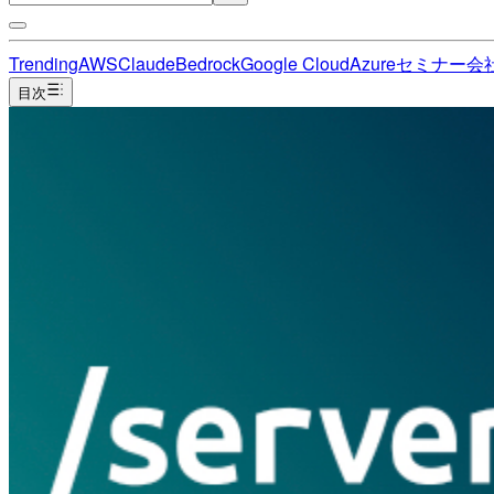
Trending
AWS
Claude
Bedrock
Google Cloud
Azure
セミナー
会
目次