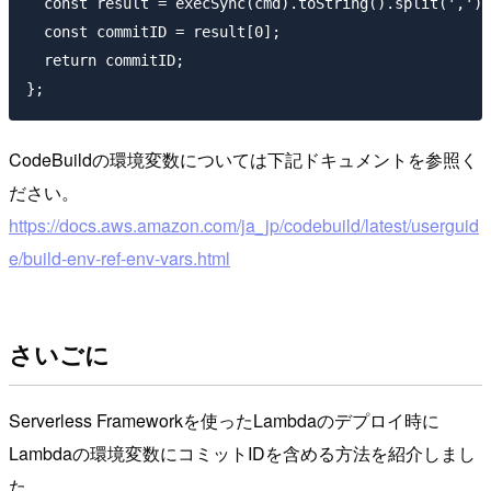
  const result = execSync(cmd).toString().split(',');

  const commitID = result[0];

  return commitID;

CodeBuildの環境変数については下記ドキュメントを参照く
ださい。
https://docs.aws.amazon.com/ja_jp/codebuild/latest/userguid
e/build-env-ref-env-vars.html
さいごに
Serverless Frameworkを使ったLambdaのデプロイ時に
Lambdaの環境変数にコミットIDを含める方法を紹介しまし
た。