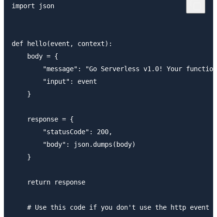
import json

def hello(event, context):

    body = {

        "message": "Go Serverless v1.0! Your function
        "input": event

    }

    response = {

        "statusCode": 200,

        "body": json.dumps(body)

    }

    return response

    # Use this code if you don't use the http event w