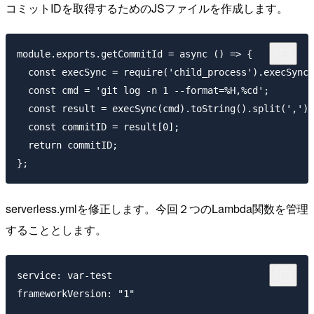
コミットIDを取得するためのJSファイルを作成します。
module.exports.getCommitId = async () => {

  const execSync = require('child_process').execSync;

  const cmd = 'git log -n 1 --format=%H,%cd';

  const result = execSync(cmd).toString().split(',');

  const commitID = result[0];

  return commitID;

serverless.ymlを修正します。今回２つのLambda関数を管理
することとします。
service: var-test

frameworkVersion: "1"
