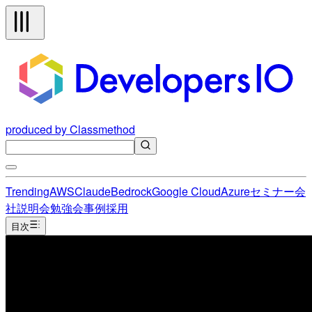
produced by Classmethod
Trending
AWS
Claude
Bedrock
Google Cloud
Azure
セミナー
会
社説明会
勉強会
事例
採用
目次