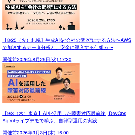
【8/25（火）札幌】生成AIを“会社の武器”にする方法〜AWS
で加速するデータ分析と、安全に導入する仕組み〜
開催前
2026年8月25日(火) 17:30
【9/3（木）東京】AIを活用した障害対応最前線 | DevOps
Agentライブデモで学ぶ、自律型運用の実践
開催前
2026年9月3日(木) 16:00