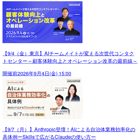
【9/4（金）東京】AIチームメイトが変える次世代コンタク
トセンター～顧客体験向上とオペレーション改革の最前線～
開催前
2026年9月4日(金) 15:00
【9/7（月）】Anthropic登壇！AIによる自治体業務効率化の
具体例ーSkillsで広がるClaudeの使い方ー