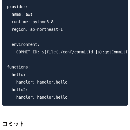
provider:

  name: aws

  runtime: python3.8

  region: ap-northeast-1

  environment:

    COMMIT_ID: ${file(./conf/commitId.js):getCommitId
functions:

  hello:

    handler: handler.hello

  hello2:

コミット