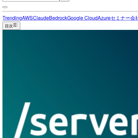
Trending
AWS
Claude
Bedrock
Google Cloud
Azure
セミナー
会
目次