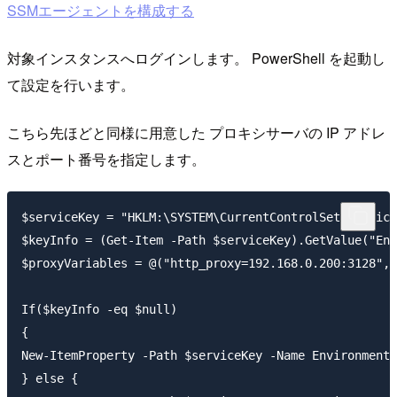
SSMエージェントを構成する
対象インスタンスへログインします。 PowerShell を起動し
て設定を行います。
こちら先ほどと同様に用意した プロキシサーバの IP アドレ
スとポート番号を指定します。
$serviceKey = "HKLM:\SYSTEM\CurrentControlSet\Service
$keyInfo = (Get-Item -Path $serviceKey).GetValue("Env
$proxyVariables = @("http_proxy=192.168.0.200:3128", 
If($keyInfo -eq $null)

{

New-ItemProperty -Path $serviceKey -Name Environment 
} else {
