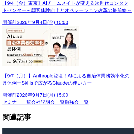
【9/4（金）東京】AIチームメイトが変える次世代コンタク
トセンター～顧客体験向上とオペレーション改革の最前線～
開催前
2026年9月4日(金) 15:00
【9/7（月）】Anthropic登壇！AIによる自治体業務効率化の
具体例ーSkillsで広がるClaudeの使い方ー
開催前
2026年9月7日(月) 15:00
セミナー一覧
会社説明会一覧
勉強会一覧
関連記事