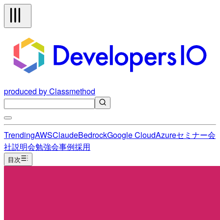
produced by Classmethod
Trending
AWS
Claude
Bedrock
Google Cloud
Azure
セミナー
会
社説明会
勉強会
事例
採用
目次