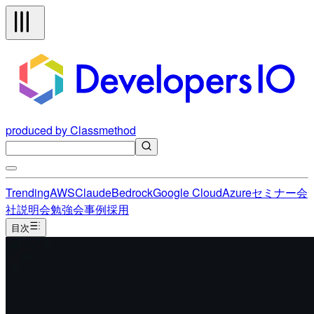
produced by Classmethod
Trending
AWS
Claude
Bedrock
Google Cloud
Azure
セミナー
会
社説明会
勉強会
事例
採用
目次