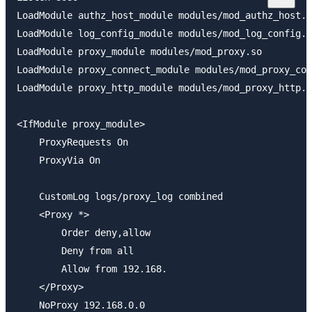
LoadModule authz_host_module modules/mod_authz_host.s
LoadModule log_config_module modules/mod_log_config.s
LoadModule proxy_module modules/mod_proxy.so

LoadModule proxy_connect_module modules/mod_proxy_con
LoadModule proxy_http_module modules/mod_proxy_http.s
<IfModule proxy_module>

    ProxyRequests On

    ProxyVia On

    CustomLog logs/proxy_log combined

    <Proxy *>

        Order deny,allow

        Deny from all

        Allow from 192.168.

    </Proxy>

    NoProxy 192.168.0.0
