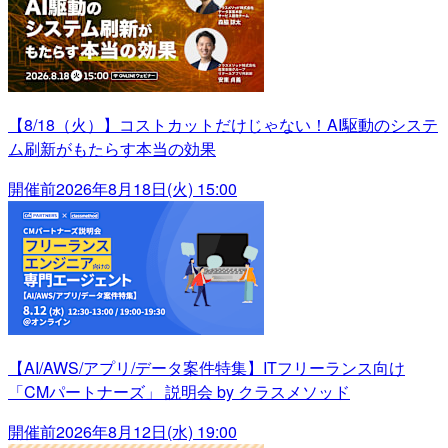
【8/18（火）】コストカットだけじゃない！AI駆動のシステ
ム刷新がもたらす本当の効果
開催前
2026年8月18日(火) 15:00
【AI/AWS/アプリ/データ案件特集】ITフリーランス向け
「CMパートナーズ」 説明会 by クラスメソッド
開催前
2026年8月12日(水) 19:00