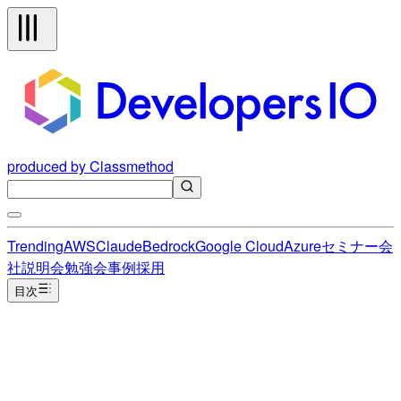
produced by Classmethod
Trending
AWS
Claude
Bedrock
Google Cloud
Azure
セミナー
会
社説明会
勉強会
事例
採用
目次