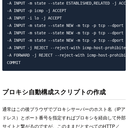
-A INPUT -m state --state ESTABLISHED,RELATED -j ACCE
-A INPUT -p icmp -j ACCEPT

-A INPUT -i lo -j ACCEPT

-A INPUT -m state --state NEW -m tcp -p tcp --dport 2
-A INPUT -m state --state NEW -m tcp -p tcp --dport 8
-A INPUT -m state --state NEW -m tcp -p tcp --dport 8
-A INPUT -j REJECT --reject-with icmp-host-prohibited

-A FORWARD -j REJECT --reject-with icmp-host-prohibit
プロキシ自動構成スクリプトの作成
通常はこの後ブラウザでプロキシサーバーのホスト名（IPア
ドレス）とポート番号を指定すればプロキシを経由して外部
サイトと繋がるのですが、このままだとすべてのHTTP／