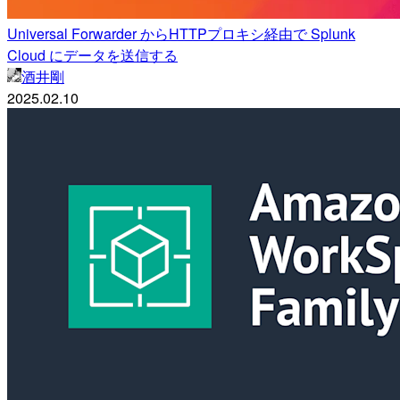
Universal Forwarder からHTTPプロキシ経由で Splunk
Cloud にデータを送信する
酒井剛
2025.02.10