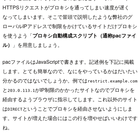
HTTPSリクエストがプロキシを通ってしまい速度が遅く
なってしまいます。そこで冒頭で説明したような弊社のグ
ローバルIPアドレスで制限をかけているサイトだけプロキシ
を使うよう「
プロキシ自動構成スクリプト（通称pacファイ
ル）
」を用意しましょう。
pacファイルはJavaScriptで書きます。記述例を下記に掲載
します。とても簡単なので、なにをやっているかはだいたい
分かるのではないでしょうか。例では
restrict.example.com
と
がIP制限のかかったサイトなのでプロキシを
203.0.113.1
経由するようブラウザに指示してします。これ以外のサイト
は
ということでプロキシを経由させないようにしま
DIRECT
す。サイトが増えた場合にはこの行を増やせばいいわけです
ね。