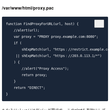
/var/www/html/proxy.pac
function FindProxyForURL(url, host) {

    //alert(url);

    var proxy = "PROXY proxy.example.com:8080";

    if (

        shExpMatch(url, "https：//restrict.example.com
     || shExpMatch(url, "https：//203.0.113.1/*")

    ) {

        //alert("Proxy Access");

        return proxy;

    }

    return "DIRECT";

ちなみに
はデバッグ用です。このalertを有効にして